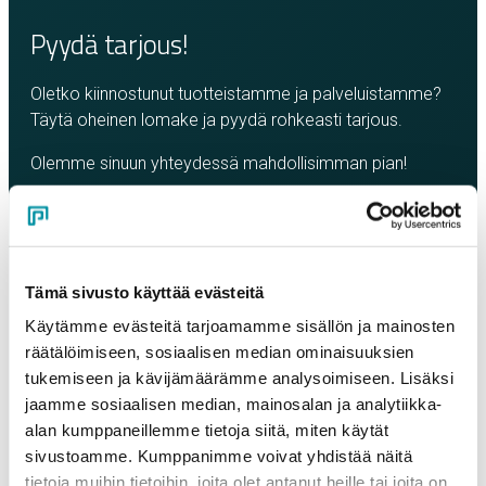
Pyydä tarjous!
Oletko kiinnostunut tuotteistamme ja palveluistamme?
Täytä oheinen lomake ja pyydä rohkeasti tarjous.
Olemme sinuun yhteydessä mahdollisimman pian!
Yritys
*
Yhteyshenkilö
*
Tämä sivusto käyttää evästeitä
Käytämme evästeitä tarjoamamme sisällön ja mainosten
räätälöimiseen, sosiaalisen median ominaisuuksien
Sähköposti
*
tukemiseen ja kävijämäärämme analysoimiseen. Lisäksi
jaamme sosiaalisen median, mainosalan ja analytiikka-
alan kumppaneillemme tietoja siitä, miten käytät
sivustoamme. Kumppanimme voivat yhdistää näitä
Puhelinnumero
tietoja muihin tietoihin, joita olet antanut heille tai joita on