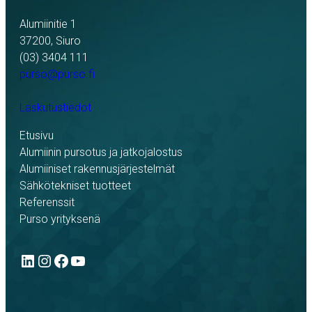
Alumiinitie 1
37200, Siuro
(03) 3404 111
purso@purso.fi
Laskutustiedot
Etusivu
Alumiinin pursotus ja jatkojalostus
Alumiiniset rakennusjärjestelmät
Sähkötekniset tuotteet
Referenssit
Purso yrityksenä
LinkedIn
Instagram
Facebook
YouTube