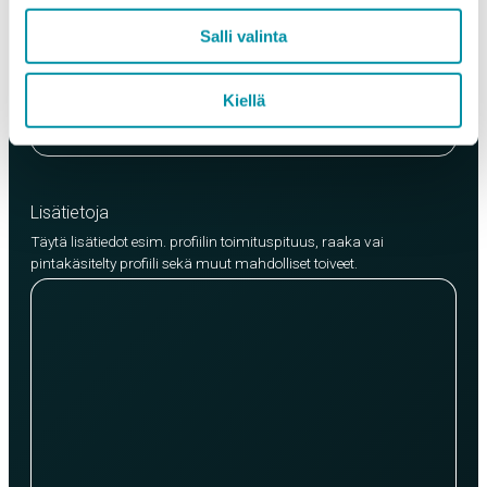
EN AW-6063 (min. 250kg)
Salli valinta
EN AW-6082 (min. 500kg)
Kiellä
Lisää tuote
Lisätietoja
Täytä lisätiedot esim. profiilin toimituspituus, raaka vai
pintakäsitelty profiili sekä muut mahdolliset toiveet.