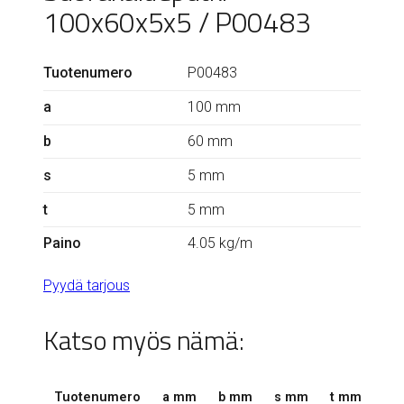
100x60x5x5 / P00483
Tuotenumero
P00483
a
100 mm
b
60 mm
s
5 mm
t
5 mm
Paino
4.05 kg/m
Pyydä tarjous
Katso myös nämä:
Tuotenumero
a mm
b mm
s mm
t mm
r 