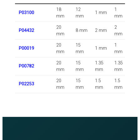
18
12
1
1.5
P03100
1 mm
mm
mm
mm
m
20
2
0.5
P04432
8 mm
2 mm
mm
mm
m
20
15
1
P00019
1 mm
m
mm
mm
mm
20
15
1.35
1.35
0.5
P00782
mm
mm
mm
mm
m
20
15
1.5
1.5
P02253
m
mm
mm
mm
mm