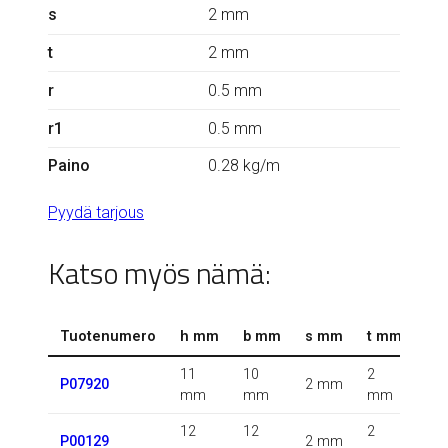
s
2 mm
t
2 mm
r
0.5 mm
r1
0.5 mm
Paino
0.28 kg/m
Pyydä tarjous
Katso myös nämä:
Tuotenumero
h mm
b mm
s mm
t mm
r 
11
10
2
0.5
P07920
2 mm
mm
mm
mm
m
12
12
2
P00129
2 mm
m