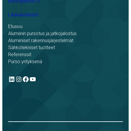
purso@purso.fi
Laskutustiedot
Etusivu
Alumiinin pursotus ja jatkojalostus
Alumiiniset rakennusjärjestelmät
Sähkötekniset tuotteet
Referenssit
Purso yrityksenä
LinkedIn
Instagram
Facebook
YouTube