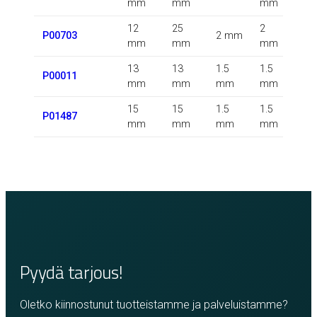
mm
mm
mm
12
25
2
P00703
2 mm
m
mm
mm
mm
13
13
1.5
1.5
1.5
P00011
mm
mm
mm
mm
m
15
15
1.5
1.5
P01487
m
mm
mm
mm
mm
Pyydä tarjous!
Oletko kiinnostunut tuotteistamme ja palveluistamme?