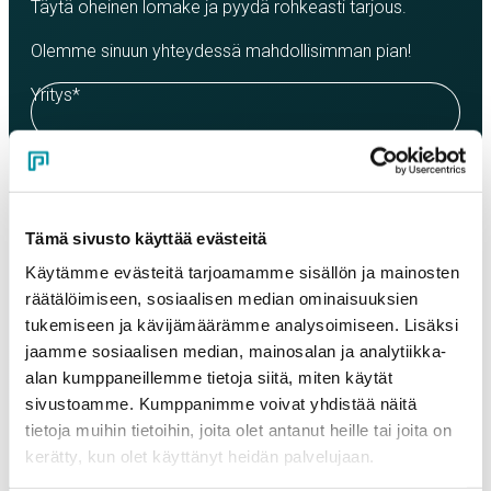
Täytä oheinen lomake ja pyydä rohkeasti tarjous.
Olemme sinuun yhteydessä mahdollisimman pian!
Yritys
*
Yhteyshenkilö
*
Tämä sivusto käyttää evästeitä
Sähköposti
*
Käytämme evästeitä tarjoamamme sisällön ja mainosten
räätälöimiseen, sosiaalisen median ominaisuuksien
tukemiseen ja kävijämäärämme analysoimiseen. Lisäksi
jaamme sosiaalisen median, mainosalan ja analytiikka-
Puhelinnumero
alan kumppaneillemme tietoja siitä, miten käytät
sivustoamme. Kumppanimme voivat yhdistää näitä
tietoja muihin tietoihin, joita olet antanut heille tai joita on
Tuotteet
kerätty, kun olet käyttänyt heidän palvelujaan.
Valitse tuote ja syötä tilauksen määrä metreinä. Huomioithan, että
valittu laatu määrittää tilauksen minimipainon.