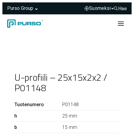
Purso Group
Hae
Hae sivus
Siirry sisältöön
Header rendered server-side.
U-profiili – 25x15x2x2 /
P01148
Tuotenumero
P01148
h
25 mm
b
15 mm