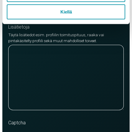
Lisää tuote
Kiellä
Lisätietoja
Täytä lisätiedot esim. profiilin toimituspituus, raaka vai
pintakäsitelty profiili sekä muut mahdolliset toiveet.
Captcha