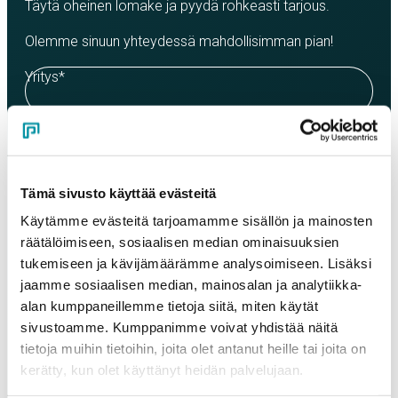
Täytä oheinen lomake ja pyydä rohkeasti tarjous.
Olemme sinuun yhteydessä mahdollisimman pian!
Yritys
*
Yhteyshenkilö
*
Tämä sivusto käyttää evästeitä
Sähköposti
*
Käytämme evästeitä tarjoamamme sisällön ja mainosten
räätälöimiseen, sosiaalisen median ominaisuuksien
tukemiseen ja kävijämäärämme analysoimiseen. Lisäksi
jaamme sosiaalisen median, mainosalan ja analytiikka-
Puhelinnumero
alan kumppaneillemme tietoja siitä, miten käytät
sivustoamme. Kumppanimme voivat yhdistää näitä
tietoja muihin tietoihin, joita olet antanut heille tai joita on
Tuotteet
kerätty, kun olet käyttänyt heidän palvelujaan.
Valitse tuote ja syötä tilauksen määrä metreinä. Huomioithan, että
valittu laatu määrittää tilauksen minimipainon.