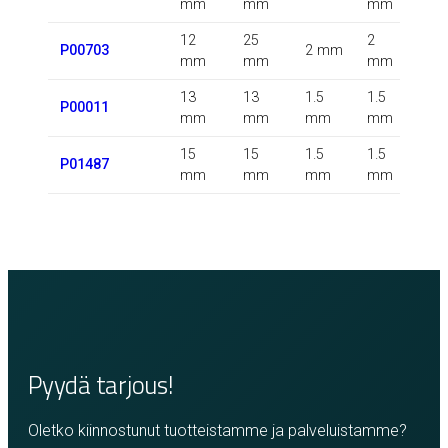
mm
mm
mm
12
25
2
P00703
2 mm
m
mm
mm
mm
13
13
1.5
1.5
1.5
P00011
mm
mm
mm
mm
m
15
15
1.5
1.5
P01487
m
mm
mm
mm
mm
Pyydä tarjous!
Oletko kiinnostunut tuotteistamme ja palveluistamme?