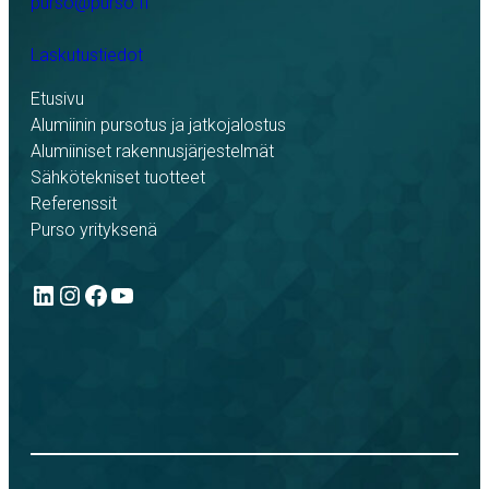
purso@purso.fi
Laskutustiedot
Etusivu
Alumiinin pursotus ja jatkojalostus
Alumiiniset rakennusjärjestelmät
Sähkötekniset tuotteet
Referenssit
Purso yrityksenä
LinkedIn
Instagram
Facebook
YouTube