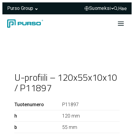
Purso Group
Hae
Hae sivus
Siirry sisältöön
Header rendered server-side.
U-profiili – 120x55x10x10
/ P11897
Tuotenumero
P11897
h
120 mm
b
55 mm