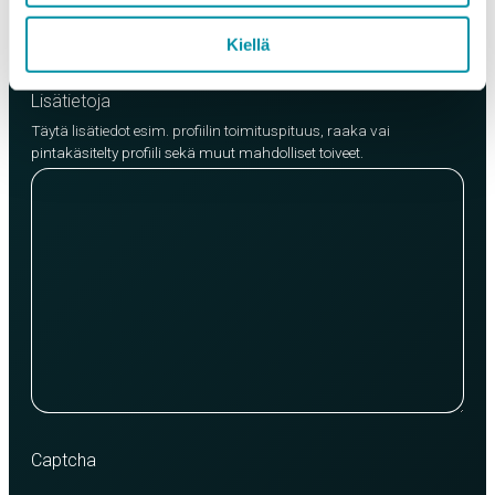
Lisää tuote
Kiellä
Lisätietoja
Täytä lisätiedot esim. profiilin toimituspituus, raaka vai
pintakäsitelty profiili sekä muut mahdolliset toiveet.
Captcha