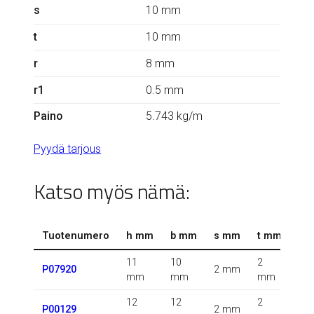
s
10 mm
t
10 mm
r
8 mm
r1
0.5 mm
Paino
5.743 kg/m
Pyydä tarjous
Katso myös nämä:
Tuotenumero
h mm
b mm
s mm
t mm
r 
11
10
2
0.5
P07920
2 mm
mm
mm
mm
m
12
12
2
P00129
2 mm
m