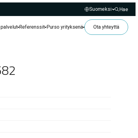
Hae
Hae sivusto
 palvelut
Referenssit
Purso yrityksenä
Ota yhteyttä
582