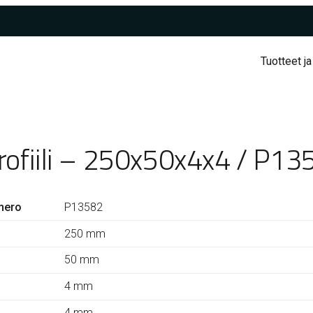
Tuotteet ja
rofiili – 250x50x4x4 / P13
mero
P13582
250 mm
50 mm
4 mm
4 mm