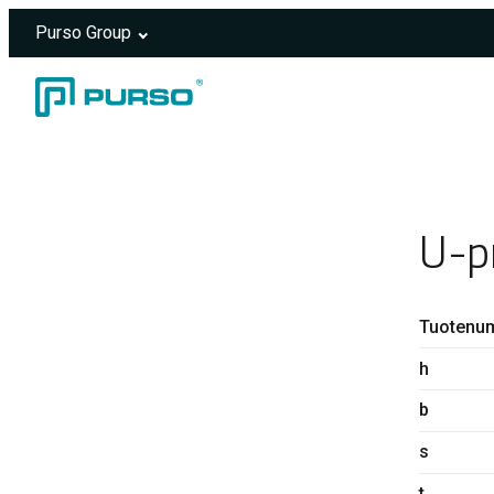
Purso Group
Siirry sisältöön
Header rendered server-side.
U-p
Tuotenu
h
b
s
t