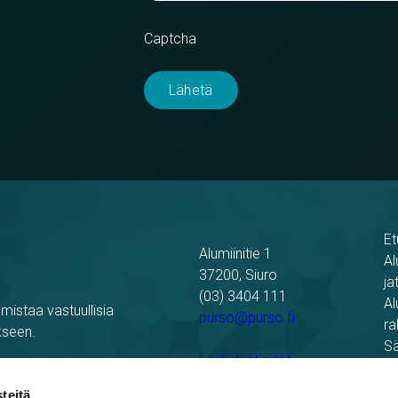
Captcha
Et
Alumiinitie 1
Al
37200, Siuro
ja
(03) 3404 111
Al
mistaa vastuullisia
purso@purso.fi
ra
kseen.
Sä
Laskutustiedot
Re
Pu
teitä