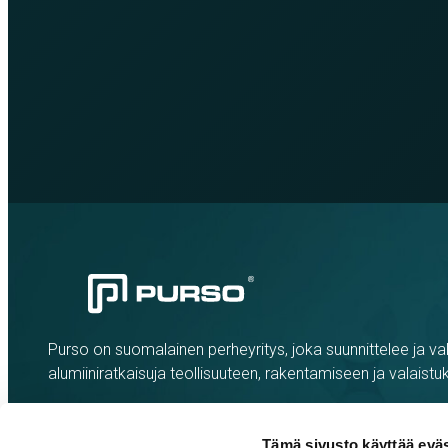
Purso on suomalainen perheyritys, joka suunnittelee ja val
alumiiniratkaisuja teollisuuteen, rakentamiseen ja valaistu
Tämä sivusto käyttää eväs