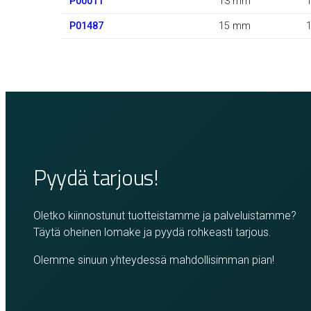
P00011
13 mm
P01487
15 mm
Pyydä tarjous!
Oletko kiinnostunut tuotteistamme ja palveluistamme?
Täytä oheinen lomake ja pyydä rohkeasti tarjous.
Olemme sinuun yhteydessä mahdollisimman pian!