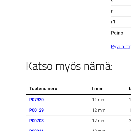
r
r1
Paino
Pyydä tar
Katso myös nämä:
Tuotenumero
h mm
P07920
11 mm
P00129
12 mm
P00703
12 mm