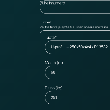
Puhelinnumero
Tuotteet
Valitse tuote ja syötä tilauksen määrä metreinä.
Tuote
*
Määrä (m)
Paino (kg)