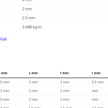
2 mm
2.5 mm
3.688 kg/m
jous
b mm
s mm
t mm
r mm
10 mm
2 mm
2 mm
0.5 mm
12 mm
2 mm
2 mm
mm
25 mm
2 mm
2 mm
mm