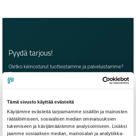
Pyydä tarjous!
Oletko kiinnostunut tuotteistamme ja palveluistamme?
Täytä oheinen lomake ja pyydä rohkeasti tarjous.
Olemme sinuun yhteydessä mahdollisimman pian!
Yritys
*
Tämä sivusto käyttää evästeitä
Käytämme evästeitä tarjoamamme sisällön ja mainosten
räätälöimiseen, sosiaalisen median ominaisuuksien
Yhteyshenkilö
*
tukemiseen ja kävijämäärämme analysoimiseen. Lisäksi
jaamme sosiaalisen median, mainosalan ja analytiikka-