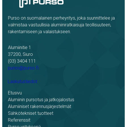
Purso on suomalainen perheyritys, joka suunnittelee ja
valmistaa vastuullisia alumiiniratkaisuja teollisuuteen,
rakentamiseen ja valaistukseen.
Alumiinitie 1
37200, Siuro
(03) 3404 111
purso@purso.fi
Laskutustiedot
Etusivu
Alumiinin pursotus ja jatkojalostus
Alumiiniset rakennusjärjestelmät
Sähkötekniset tuotteet
Referenssit
Purso yrityksenä