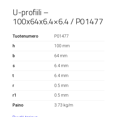
U-profiili –
100x64x6.4×6.4 / P01477
Tuotenumero
P01477
h
100 mm
b
64 mm
s
6.4 mm
t
6.4 mm
r
0.5 mm
r1
0.5 mm
Paino
3.73 kg/m