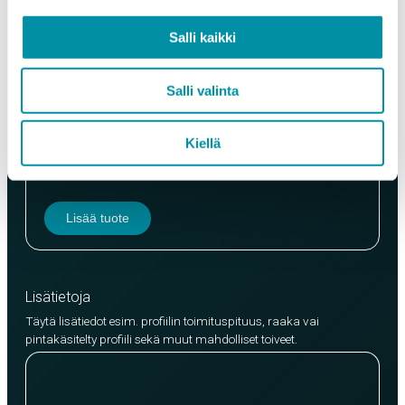
Paino (kg)
Salli kaikki
Salli valinta
Laatu
Kiellä
EN AW-6063 (min. 250kg)
EN AW-6082 (min. 500kg)
Lisää tuote
Lisätietoja
Täytä lisätiedot esim. profiilin toimituspituus, raaka vai
pintakäsitelty profiili sekä muut mahdolliset toiveet.