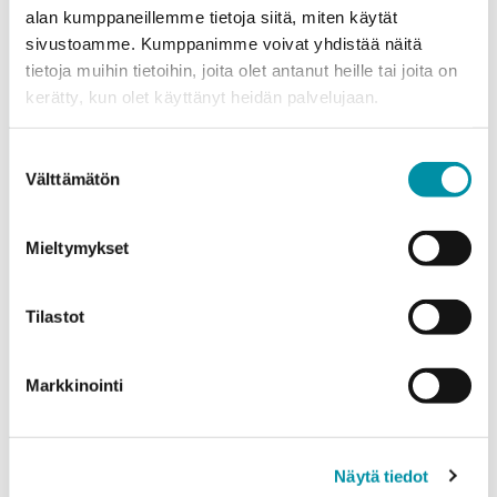
alan kumppaneillemme tietoja siitä, miten käytät
Sähköposti
*
sivustoamme. Kumppanimme voivat yhdistää näitä
tietoja muihin tietoihin, joita olet antanut heille tai joita on
kerätty, kun olet käyttänyt heidän palvelujaan.
Puhelinnumero
Suostumuksen
Välttämätön
valinta
Tuotteet
Valitse tuote ja syötä tilauksen määrä metreinä. Huomioithan, että
Mieltymykset
valittu laatu määrittää tilauksen minimipainon.
Tuote
*
Tilastot
Markkinointi
Määrä (m)
Näytä tiedot