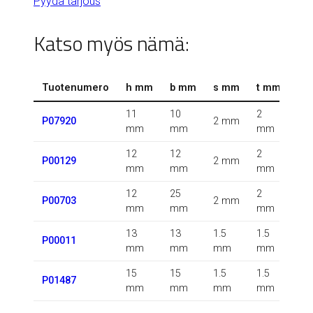
Pyydä tarjous
Katso myös nämä:
Tuotenumero
h mm
b mm
s mm
t mm
r 
11
10
2
0.5
P07920
2 mm
mm
mm
mm
m
12
12
2
P00129
2 mm
m
mm
mm
mm
12
25
2
P00703
2 mm
m
mm
mm
mm
13
13
1.5
1.5
1.5
P00011
mm
mm
mm
mm
m
15
15
1.5
1.5
P01487
m
mm
mm
mm
mm