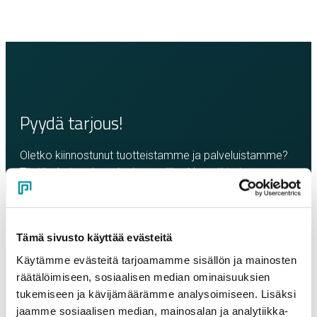
Pyydä tarjous!
Oletko kiinnostunut tuotteistamme ja palveluistamme?
Täytä oheinen lomake ja pyydä rohkeasti tarjous.
Olemme sinuun yhteydessä mahdollisimman pian!
Yritys
*
Tämä sivusto käyttää evästeitä
Käytämme evästeitä tarjoamamme sisällön ja mainosten
räätälöimiseen, sosiaalisen median ominaisuuksien
Yhteyshenkilö
*
tukemiseen ja kävijämäärämme analysoimiseen. Lisäksi
jaamme sosiaalisen median, mainosalan ja analytiikka-