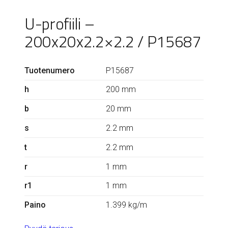
U-profiili –
200x20x2.2×2.2 / P15687
Tuotenumero
P15687
h
200 mm
b
20 mm
s
2.2 mm
t
2.2 mm
r
1 mm
r1
1 mm
Paino
1.399 kg/m