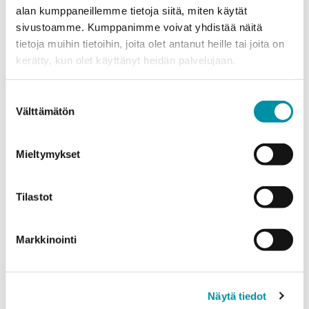
alan kumppaneillemme tietoja siitä, miten käytät
Sähköposti
*
sivustoamme. Kumppanimme voivat yhdistää näitä
tietoja muihin tietoihin, joita olet antanut heille tai joita on
kerätty, kun olet käyttänyt heidän palvelujaan.
Puhelinnumero
Suostumuksen
Välttämätön
valinta
Tuotteet
Valitse tuote ja syötä tilauksen määrä metreinä. Huomioithan, että
Mieltymykset
valittu laatu määrittää tilauksen minimipainon.
Tuote
*
Tilastot
Markkinointi
Määrä (m)
Näytä tiedot