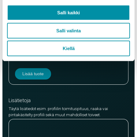
Paino (kg)
Salli kaikki
Salli valinta
Laatu
Kiellä
EN AW-6063 (min. 250kg)
EN AW-6082 (min. 500kg)
Lisää tuote
Lisätietoja
Täytä lisätiedot esim. profiilin toimituspituus, raaka vai
pintakäsitelty profiili sekä muut mahdolliset toiveet.