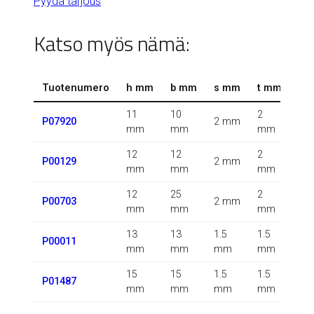
Pyydä tarjous
Katso myös nämä:
Tuotenumero
h mm
b mm
s mm
t mm
r 
11
10
2
0.5
P07920
2 mm
mm
mm
mm
m
12
12
2
P00129
2 mm
m
mm
mm
mm
12
25
2
P00703
2 mm
m
mm
mm
mm
13
13
1.5
1.5
1.5
P00011
mm
mm
mm
mm
m
15
15
1.5
1.5
P01487
m
mm
mm
mm
mm