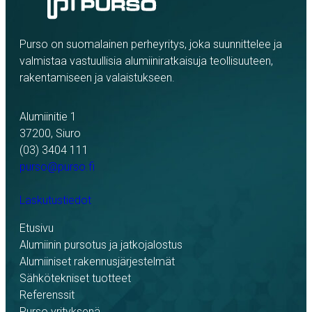
Purso on suomalainen perheyritys, joka suunnittelee ja
valmistaa vastuullisia alumiiniratkaisuja teollisuuteen,
rakentamiseen ja valaistukseen.
Alumiinitie 1
37200, Siuro
(03) 3404 111
purso@purso.fi
Laskutustiedot
Etusivu
Alumiinin pursotus ja jatkojalostus
Alumiiniset rakennusjärjestelmät
Sähkötekniset tuotteet
Referenssit
Purso yrityksenä