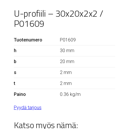
U-profiili – 30x20x2x2 /
P01609
Tuotenumero
P01609
h
30 mm
b
20 mm
s
2 mm
t
2 mm
Paino
0.36 kg/m
Pyydä tarjous
Katso myös nämä: