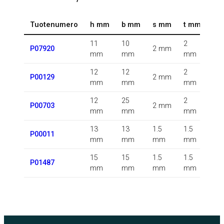
Tuotenumero
h mm
b mm
s mm
t mm
r 
11
10
2
0.5
P07920
2 mm
mm
mm
mm
m
12
12
2
P00129
2 mm
m
mm
mm
mm
12
25
2
P00703
2 mm
m
mm
mm
mm
13
13
1.5
1.5
1.5
P00011
mm
mm
mm
mm
m
15
15
1.5
1.5
P01487
m
mm
mm
mm
mm