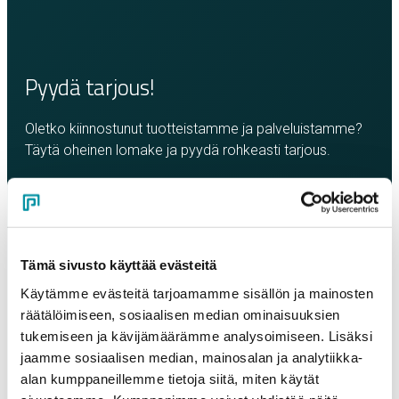
Pyydä tarjous!
Oletko kiinnostunut tuotteistamme ja palveluistamme?
Täytä oheinen lomake ja pyydä rohkeasti tarjous.
Olemme sinuun yhteydessä mahdollisimman pian!
Yritys
*
Tämä sivusto käyttää evästeitä
Yhteyshenkilö
*
Käytämme evästeitä tarjoamamme sisällön ja mainosten
räätälöimiseen, sosiaalisen median ominaisuuksien
tukemiseen ja kävijämäärämme analysoimiseen. Lisäksi
jaamme sosiaalisen median, mainosalan ja analytiikka-
Sähköposti
*
alan kumppaneillemme tietoja siitä, miten käytät