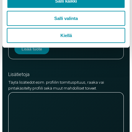
Salli kaikki
Laatu
Salli valinta
EN AW-6063 (min. 250kg)
EN AW-6082 (min. 500kg)
Kiellä
Lisää tuote
Lisätietoja
Täytä lisätiedot esim. profiilin toimituspituus, raaka vai
pintakäsitelty profiili sekä muut mahdolliset toiveet.