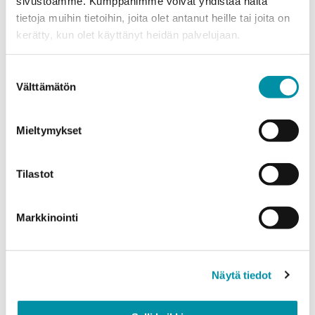
sivustoamme. Kumppanimme voivat yhdistää näitä
tietoja muihin tietoihin, joita olet antanut heille tai joita on
Puhelinnumero
kerätty, kun olet käyttänyt heidän palvelujaan.
Suostumuksen
Tuotteet
Välttämätön
valinta
Valitse tuote ja syötä tilauksen määrä metreinä. Huomioithan, että
valittu laatu määrittää tilauksen minimipainon.
Mieltymykset
Tuote
*
Tilastot
Määrä (m)
Markkinointi
Näytä tiedot
Paino (kg)