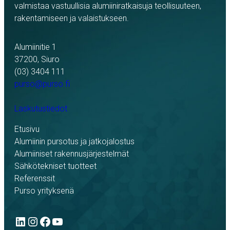
valmistaa vastuullisia alumiiniratkaisuja teollisuuteen,
rakentamiseen ja valaistukseen.
Alumiinitie 1
37200, Siuro
(03) 3404 111
purso@purso.fi
Laskutustiedot
Etusivu
Alumiinin pursotus ja jatkojalostus
Alumiiniset rakennusjärjestelmät
Sähkötekniset tuotteet
Referenssit
Purso yrityksenä
LinkedIn
Instagram
Facebook
YouTube