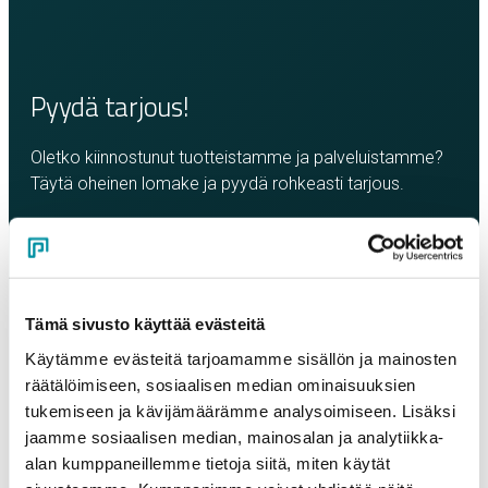
Pyydä tarjous!
Oletko kiinnostunut tuotteistamme ja palveluistamme?
Täytä oheinen lomake ja pyydä rohkeasti tarjous.
Olemme sinuun yhteydessä mahdollisimman pian!
Yritys
*
Tämä sivusto käyttää evästeitä
Yhteyshenkilö
*
Käytämme evästeitä tarjoamamme sisällön ja mainosten
räätälöimiseen, sosiaalisen median ominaisuuksien
tukemiseen ja kävijämäärämme analysoimiseen. Lisäksi
jaamme sosiaalisen median, mainosalan ja analytiikka-
Sähköposti
*
alan kumppaneillemme tietoja siitä, miten käytät