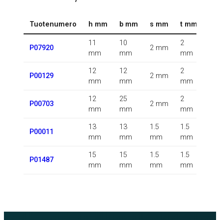
Tuotenumero
h mm
b mm
s mm
t mm
r 
11
10
2
0.5
P07920
2 mm
mm
mm
mm
m
12
12
2
P00129
2 mm
m
mm
mm
mm
12
25
2
P00703
2 mm
m
mm
mm
mm
13
13
1.5
1.5
1.5
P00011
mm
mm
mm
mm
m
15
15
1.5
1.5
P01487
m
mm
mm
mm
mm