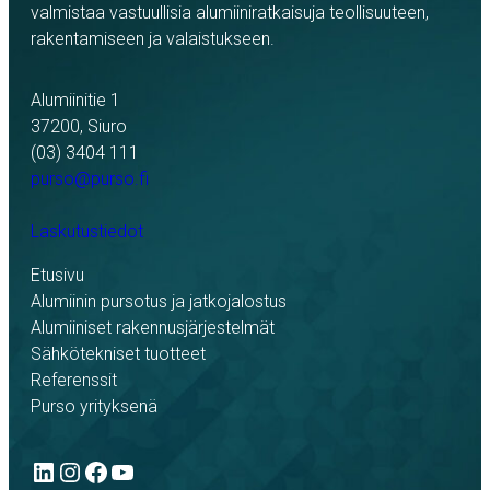
valmistaa vastuullisia alumiiniratkaisuja teollisuuteen,
rakentamiseen ja valaistukseen.
Alumiinitie 1
37200, Siuro
(03) 3404 111
purso@purso.fi
Laskutustiedot
Etusivu
Alumiinin pursotus ja jatkojalostus
Alumiiniset rakennusjärjestelmät
Sähkötekniset tuotteet
Referenssit
Purso yrityksenä
LinkedIn
Instagram
Facebook
YouTube