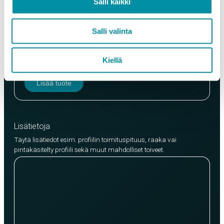
Salli kaikki
Laatu
Salli valinta
EN AW-6063 (min. 250kg)
EN AW-6082 (min. 500kg)
Kiellä
Lisää tuote
Lisätietoja
Täytä lisätiedot esim. profiilin toimituspituus, raaka vai
pintakäsitelty profiili sekä muut mahdolliset toiveet.