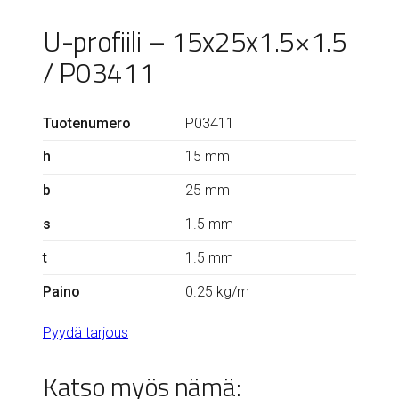
U-profiili – 15x25x1.5×1.5
/ P03411
Tuotenumero
P03411
h
15 mm
b
25 mm
s
1.5 mm
t
1.5 mm
Paino
0.25 kg/m
Pyydä tarjous
Katso myös nämä: