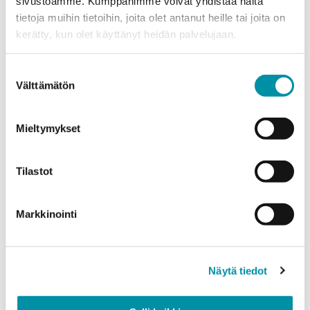
sivustoamme. Kumppanimme voivat yhdistää näitä
tietoja muihin tietoihin, joita olet antanut heille tai joita on
Puhelinnumero
kerätty, kun olet käyttänyt heidän palvelujaan.
Suostumuksen
Tuotteet
Välttämätön
valinta
Valitse tuote ja syötä tilauksen määrä metreinä. Huomioithan, että
valittu laatu määrittää tilauksen minimipainon.
Mieltymykset
Tuote
*
Tilastot
Määrä (m)
Markkinointi
Näytä tiedot
Paino (kg)