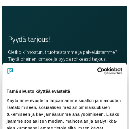
Pyydä tarjous!
Oletko kiinnostunut tuotteistamme ja palveluistamme?
Täytä oheinen lomake ja pyydä rohkeasti tarjous.
Olemme sinuun yhteydessä mahdollisimman pian!
Yritys
*
Tämä sivusto käyttää evästeitä
Käytämme evästeitä tarjoamamme sisällön ja mainosten
Yhteyshenkilö
*
räätälöimiseen, sosiaalisen median ominaisuuksien
tukemiseen ja kävijämäärämme analysoimiseen. Lisäksi
jaamme sosiaalisen median, mainosalan ja analytiikka-
Sähköposti
*
alan kumppaneillemme tietoja siitä, miten käytät