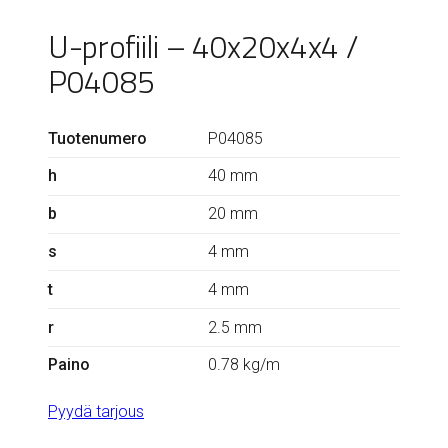
U-profiili – 40x20x4x4 /
P04085
Tuotenumero
P04085
h
40 mm
b
20 mm
s
4 mm
t
4 mm
r
2.5 mm
Paino
0.78 kg/m
Pyydä tarjous