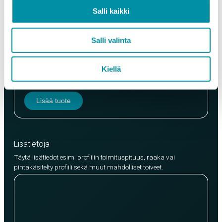
Salli kaikki
Salli valinta
Laatu
EN AW-6063 (min. 250kg)
Kiellä
EN AW-6082 (min. 500kg)
Lisää tuote
Lisätietoja
Täytä lisätiedot esim. profiilin toimituspituus, raaka vai
pintakäsitelty profiili sekä muut mahdolliset toiveet.