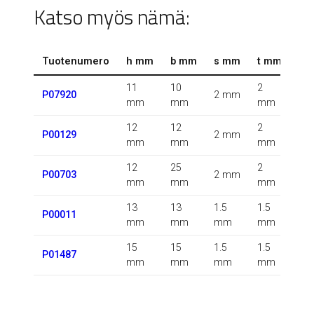
Katso myös nämä:
Tuotenumero
h mm
b mm
s mm
t mm
r 
11
10
2
0.5
P07920
2 mm
mm
mm
mm
m
12
12
2
P00129
2 mm
m
mm
mm
mm
12
25
2
P00703
2 mm
m
mm
mm
mm
13
13
1.5
1.5
1.5
P00011
mm
mm
mm
mm
m
15
15
1.5
1.5
P01487
m
mm
mm
mm
mm