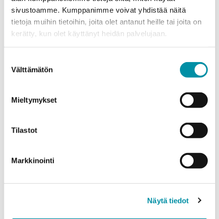
sivustoamme. Kumppanimme voivat yhdistää näitä
tietoja muihin tietoihin, joita olet antanut heille tai joita on
kerätty, kun olet käyttänyt heidän palvelujaan.
Puhelinnumero
Suostumuksen
Välttämätön
valinta
Tuotteet
Valitse tuote ja syötä tilauksen määrä metreinä. Huomioithan, että
valittu laatu määrittää tilauksen minimipainon.
Mieltymykset
Tuote
*
Tilastot
Markkinointi
Määrä (m)
Näytä tiedot
Paino (kg)