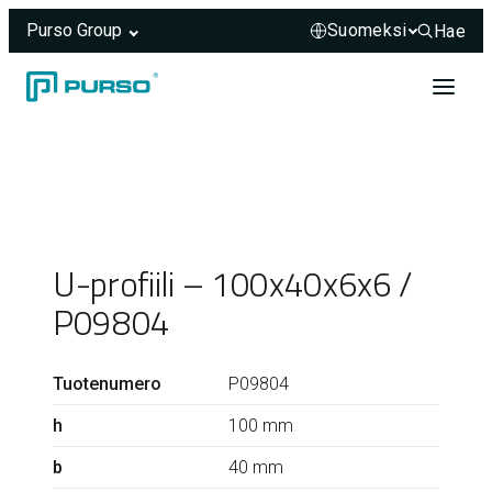
Purso Group
Hae
Hae sivus
Siirry sisältöön
Header rendered server-side.
U-profiili – 100x40x6x6 /
P09804
Tuotenumero
P09804
h
100 mm
b
40 mm