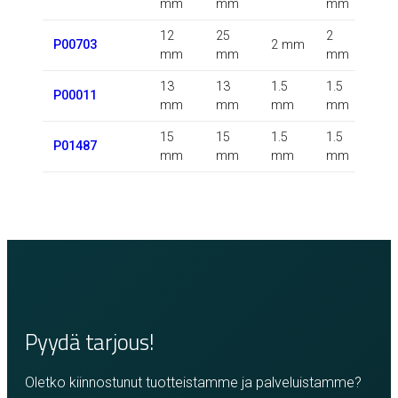
mm
mm
mm
12
25
2
P00703
2 mm
m
mm
mm
mm
13
13
1.5
1.5
1.5
P00011
mm
mm
mm
mm
m
15
15
1.5
1.5
P01487
m
mm
mm
mm
mm
Pyydä tarjous!
Oletko kiinnostunut tuotteistamme ja palveluistamme?