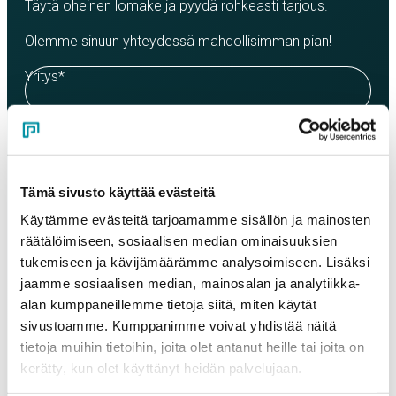
Täytä oheinen lomake ja pyydä rohkeasti tarjous.
Olemme sinuun yhteydessä mahdollisimman pian!
Yritys
*
Yhteyshenkilö
*
Tämä sivusto käyttää evästeitä
Sähköposti
*
Käytämme evästeitä tarjoamamme sisällön ja mainosten
räätälöimiseen, sosiaalisen median ominaisuuksien
tukemiseen ja kävijämäärämme analysoimiseen. Lisäksi
jaamme sosiaalisen median, mainosalan ja analytiikka-
Puhelinnumero
alan kumppaneillemme tietoja siitä, miten käytät
sivustoamme. Kumppanimme voivat yhdistää näitä
tietoja muihin tietoihin, joita olet antanut heille tai joita on
Tuotteet
kerätty, kun olet käyttänyt heidän palvelujaan.
Valitse tuote ja syötä tilauksen määrä metreinä. Huomioithan, että
valittu laatu määrittää tilauksen minimipainon.