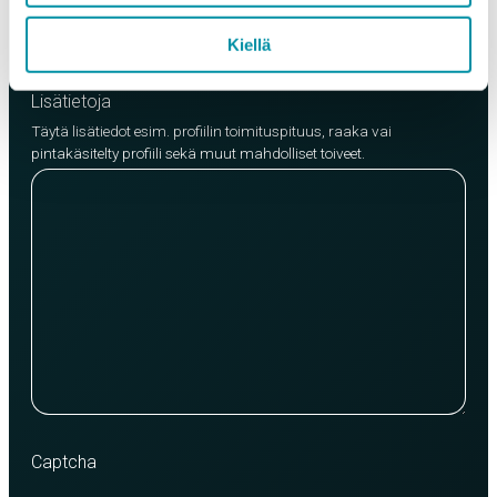
Lisää tuote
Kiellä
Lisätietoja
Täytä lisätiedot esim. profiilin toimituspituus, raaka vai
pintakäsitelty profiili sekä muut mahdolliset toiveet.
Captcha