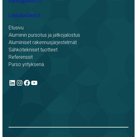
purso@purso.fi
Laskutustiedot
Etusivu
Alumiinin pursotus ja jatkojalostus
Alumiiniset rakennusjärjestelmät
Sähkötekniset tuotteet
Referenssit
Purso yrityksenä
LinkedIn
Instagram
Facebook
YouTube