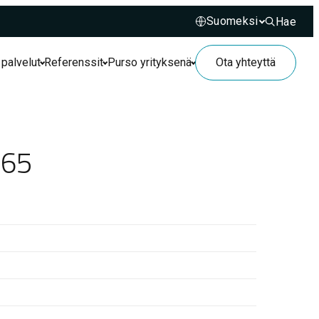
Hae
Hae sivusto
 palvelut
Referenssit
Purso yrityksenä
Ota yhteyttä
865