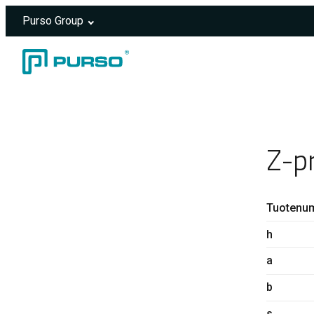
Purso Group
Siirry sisältöön
Header rendered server-side.
Z-p
Tuotenu
h
a
b
s