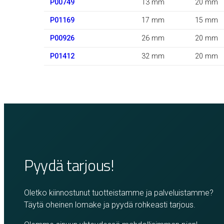
P00749
13 mm
20 mm
P01169
17 mm
15 mm
P00926
26 mm
20 mm
P01412
32 mm
20 mm
Pyydä tarjous!
Oletko kiinnostunut tuotteistamme ja palveluistamme?
Täytä oheinen lomake ja pyydä rohkeasti tarjous.