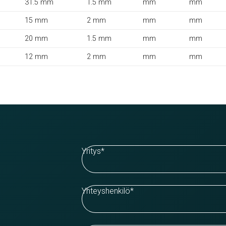
31.5 mm
1.5 mm
mm
mm
15 mm
2 mm
mm
mm
20 mm
1.5 mm
mm
mm
12 mm
2 mm
mm
mm
Yritys
*
Yhteyshenkilö
*