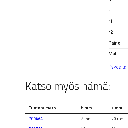
r
r1
r2
Paino
Malli
Pyydä tar
Katso myös nämä:
Tuotenumero
h mm
a mm
P00664
7 mm
20 mm