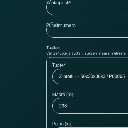
Sähköposti
*
Puhelinnumero
Tuotteet
Valitse tuote ja syötä tilauksen määrä metreinä.
Tuote
*
Määrä (m)
Paino (kg)