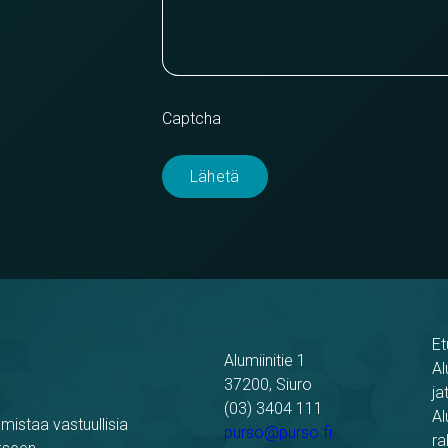
Captcha
Et
Alumiinitie 1
Al
37200, Siuro
ja
(03) 3404 111
Al
mistaa vastuullisia
purso@purso.fi
ra