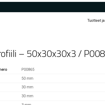
Tuotteet ja
rofiili – 50x30x30x3 / P00
mero
P00865
50 mm
30 mm
30 mm
3 mm