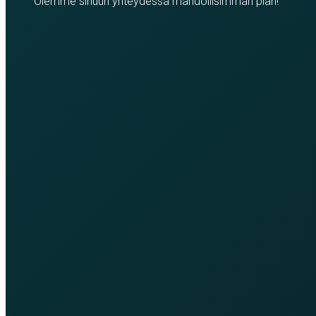
Olemme sinuun yhteydessä mahdollisimman pian!