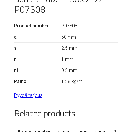
P07308
Product number
P07308
a
50 mm
s
2.5 mm
r
1 mm
r1
0.5 mm
Paino
1.28 kg/m
Pyydä tarjous
Related products:
Product number
a mm
s mm
r mm
r1 mm