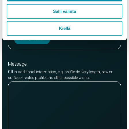
Quality
Salli valinta
EN AW-6063 (min. 250kg)
EN AW-6082 (min. 500kg)
Kiellä
Add product
Message
Fill in additional information, e.g. profile delivery length, raw or
surface-treated profile and other possible wishes.