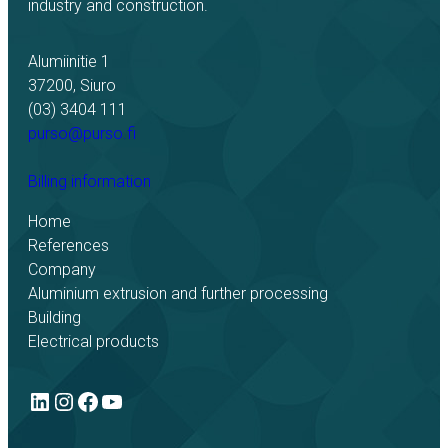
industry and construction.
Alumiinitie 1
37200, Siuro
(03) 3404 111
purso@purso.fi
Billing information
Home
References
Company
Aluminium extrusion and further processing
Building
Electrical products
LinkedIn
Instagram
Facebook
YouTube