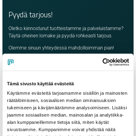
Pyydä tarjous!
Oletko kiinnostunut tuotteistamme ja palveluistamme?
Täytä oheinen lomake ja pyydä rohkeasti tarjous.
Olemme sinuun yhteydessä mahdollisimman pian!
Company
*
Tämä sivusto käyttää evästeitä
Contact person
*
Käytämme evästeitä tarjoamamme sisällön ja mainosten
räätälöimiseen, sosiaalisen median ominaisuuksien
tukemiseen ja kävijämäärämme analysoimiseen. Lisäksi
Email
*
jaamme sosiaalisen median, mainosalan ja analytiikka-
alan kumppaneillemme tietoja siitä, miten käytät
sivustoamme. Kumppanimme voivat yhdistää näitä
Phone