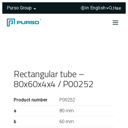
Purso Group
Hae
Hae sivus
Skip to content
Header rendered server-side.
Rectangular tube –
80x60x4x4 / P00252
Product number
P00252
a
80 mm
b
60 mm