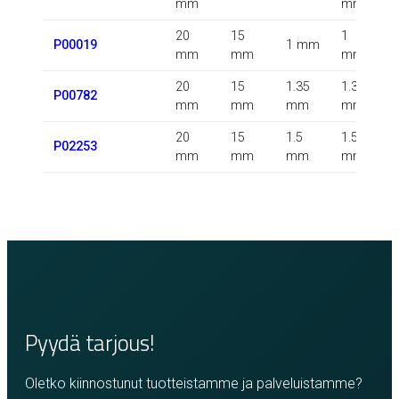
mm
mm
20
15
1
P00019
1 mm
mm
mm
mm
20
15
1.35
1.35
0
P00782
mm
mm
mm
mm
20
15
1.5
1.5
P02253
mm
mm
mm
mm
Pyydä tarjous!
Oletko kiinnostunut tuotteistamme ja palveluistamme?