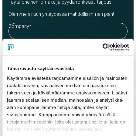
Täytä oheinen lomake ja pyydä rohkeasti tarjous.
Olemme sinuun yhteydessä mahdollisimman pian!
Company
*
Contact person
*
Tämä sivusto käyttää evästeitä
Email
*
Käytämme evästeitä tarjoamamme sisällön ja mainosten
räätälöimiseen, sosiaalisen median ominaisuuksien
tukemiseen ja kävijämäärämme analysoimiseen. Lisäksi
Phone
jaamme sosiaalisen median, mainosalan ja analytiikka-
alan kumppaneillemme tietoja siitä, miten käytät
sivustoamme. Kumppanimme voivat yhdistää näitä
tietoja muihin tietoihin, joita olet antanut heille tai joita on
Products
Select a product and enter the order quantity in meters. Please
kerätty, kun olet käyttänyt heidän palvelujaan.
note that the selected quality determines the minimum order