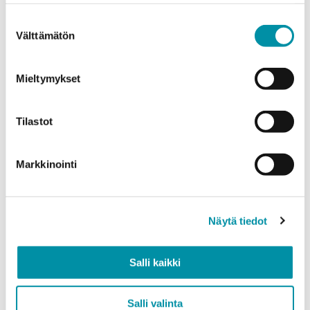
weight.
Suostumuksen
Välttämätön
Product
*
valinta
Mieltymykset
Quantity (m)
Tilastot
Markkinointi
Weight (kg)
Näytä tiedot
Quality
Salli kaikki
EN AW-6063 (min. 250kg)
EN AW-6082 (min. 500kg)
Salli valinta