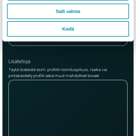
Laatu
Salli valinta
EN AW-6063 (min. 250kg)
EN AW-6082 (min. 500kg)
Kiellä
Lisää tuote
Lisätietoja
Täytä lisätiedot esim. profiilin toimituspituus, raaka vai
pintakäsitelty profiili sekä muut mahdolliset toiveet.