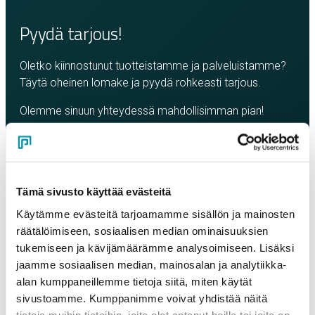
Pyydä tarjous!
Oletko kiinnostunut tuotteistamme ja palveluistamme?
Täytä oheinen lomake ja pyydä rohkeasti tarjous.
Olemme sinuun yhteydessä mahdollisimman pian!
Yritys
*
Tämä sivusto käyttää evästeitä
Yhteyshenkilö
*
Käytämme evästeitä tarjoamamme sisällön ja mainosten
räätälöimiseen, sosiaalisen median ominaisuuksien
tukemiseen ja kävijämäärämme analysoimiseen. Lisäksi
Sähköposti
*
jaamme sosiaalisen median, mainosalan ja analytiikka-
alan kumppaneillemme tietoja siitä, miten käytät
sivustoamme. Kumppanimme voivat yhdistää näitä
Puhelinnumero
tietoja muihin tietoihin, joita olet antanut heille tai joita on