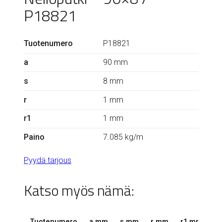
P18821
Tuotenumero
P18821
a
90 mm
s
8 mm
r
1 mm
r1
1 mm
Paino
7.085 kg/m
Pyydä tarjous
Katso myös nämä:
Tuotenumero
a mm
s mm
r mm
r1 mm
k