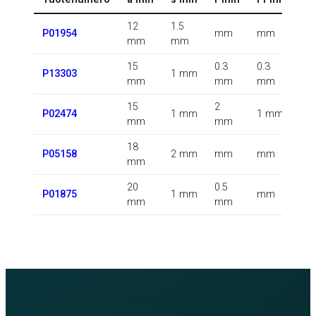
12
1.5
0.
P01954
mm
mm
mm
mm
k
15
0.3
0.3
0.
P13303
1 mm
mm
mm
mm
k
15
2
0.
P02474
1 mm
1 mm
mm
mm
k
18
0.
P05158
2 mm
mm
mm
mm
k
20
0.5
0.
P01875
1 mm
mm
mm
mm
k