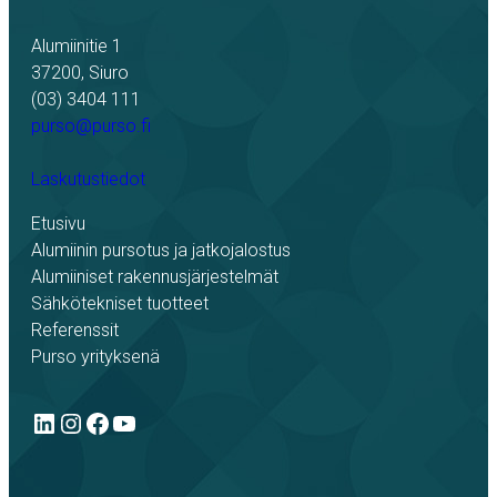
Alumiinitie 1
37200, Siuro
(03) 3404 111
purso@purso.fi
Laskutustiedot
Etusivu
Alumiinin pursotus ja jatkojalostus
Alumiiniset rakennusjärjestelmät
Sähkötekniset tuotteet
Referenssit
Purso yrityksenä
LinkedIn
Instagram
Facebook
YouTube