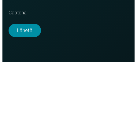
Captcha
Purso on suomalainen perheyritys, joka suunnittelee ja
valmistaa vastuullisia alumiiniratkaisuja teollisuuteen,
rakentamiseen ja valaistukseen.