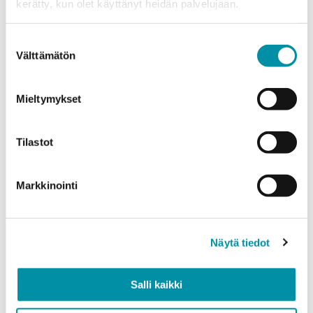
kerätty, kun olet käyttänyt heidän palvelujaan.
Tuotteet
Valitse tuote ja syötä tilauksen määrä metreinä. Huomioithan, että
Suostumuksen
valittu laatu määrittää tilauksen minimipainon.
Välttämätön
valinta
Tuote
*
Mieltymykset
Tilastot
Määrä (m)
Markkinointi
Paino (kg)
Näytä tiedot
Salli kaikki
Laatu