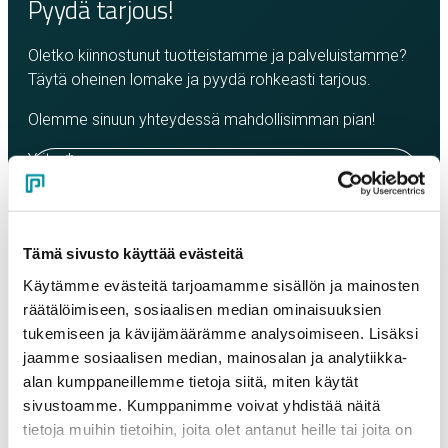
Pyydä tarjous!
Oletko kiinnostunut tuotteistamme ja palveluistamme?
Täytä oheinen lomake ja pyydä rohkeasti tarjous.
Olemme sinuun yhteydessä mahdollisimman pian!
Yritys
*
Yhteyshenkilö
*
Tämä sivusto käyttää evästeitä
Käytämme evästeitä tarjoamamme sisällön ja mainosten
räätälöimiseen, sosiaalisen median ominaisuuksien
Sähköposti
*
tukemiseen ja kävijämäärämme analysoimiseen. Lisäksi
jaamme sosiaalisen median, mainosalan ja analytiikka-
alan kumppaneillemme tietoja siitä, miten käytät
Puhelinnumero
sivustoamme. Kumppanimme voivat yhdistää näitä
tietoja muihin tietoihin, joita olet antanut heille tai joita on