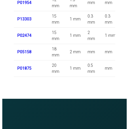
P01954
mm
mm
mm
mm
k
15
0.3
0.3
0.
P13303
1 mm
mm
mm
mm
k
15
2
0.
P02474
1 mm
1 mm
mm
mm
k
18
0.
P05158
2 mm
mm
mm
mm
k
20
0.5
0.
P01875
1 mm
mm
mm
mm
k