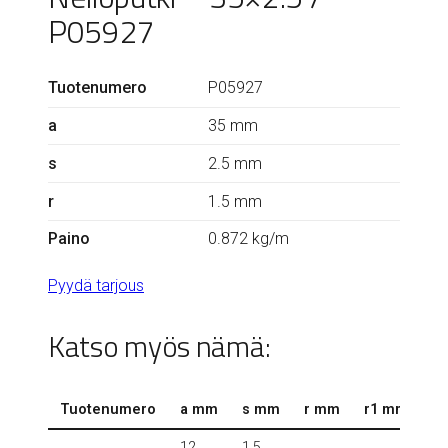
P05927
Tuotenumero
P05927
a
35 mm
s
2.5 mm
r
1.5 mm
Paino
0.872 kg/m
Pyydä tarjous
Katso myös nämä:
Tuotenumero
a mm
s mm
r mm
r1 mm
k
12
1.5
0.