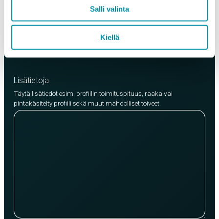
EN AW-6063 (min. 250kg)
Salli valinta
EN AW-6082 (min. 500kg)
Kiellä
Lisää tuote
Lisätietoja
Täytä lisätiedot esim. profiilin toimituspituus, raaka vai
pintakäsitelty profiili sekä muut mahdolliset toiveet.