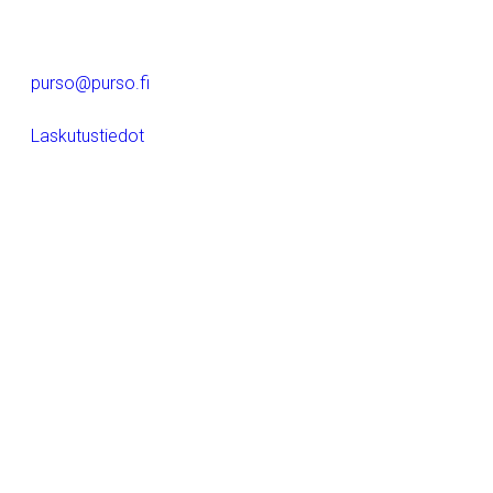
Alumiinitie 1
37200, Siuro
(03) 3404 111
purso@purso.fi
Laskutustiedot
Etusivu
Alumiinin pursotus ja jatkojalostus
Alumiiniset rakennusjärjestelmät
Sähkötekniset tuotteet
Referenssit
Purso yrityksenä
LinkedIn
Instagram
Facebook
YouTube