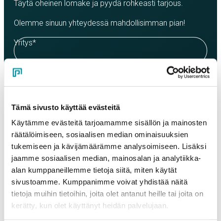
Täytä oheinen lomake ja pyydä rohkeasti tarjous.
Olemme sinuun yhteydessä mahdollisimman pian!
Yritys
*
Yhteyshenkilö
*
Tämä sivusto käyttää evästeitä
Sähköposti
*
Käytämme evästeitä tarjoamamme sisällön ja mainosten
räätälöimiseen, sosiaalisen median ominaisuuksien
tukemiseen ja kävijämäärämme analysoimiseen. Lisäksi
jaamme sosiaalisen median, mainosalan ja analytiikka-
Puhelinnumero
alan kumppaneillemme tietoja siitä, miten käytät
sivustoamme. Kumppanimme voivat yhdistää näitä
tietoja muihin tietoihin, joita olet antanut heille tai joita on
Tuotteet
kerätty, kun olet käyttänyt heidän palvelujaan.
Valitse tuote ja syötä tilauksen määrä metreinä. Huomioithan, että
valittu laatu määrittää tilauksen minimipainon.