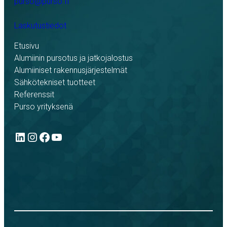
purso@purso.fi
Laskutustiedot
Etusivu
Alumiinin pursotus ja jatkojalostus
Alumiiniset rakennusjärjestelmät
Sähkötekniset tuotteet
Referenssit
Purso yrityksenä
LinkedIn
Instagram
Facebook
YouTube