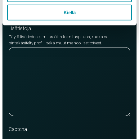
Lisää tuote
Kiellä
Lisätietoja
Täytä lisätiedot esim. profiilin toimituspituus, raaka vai
pintakäsitelty profiili sekä muut mahdolliset toiveet.
Captcha