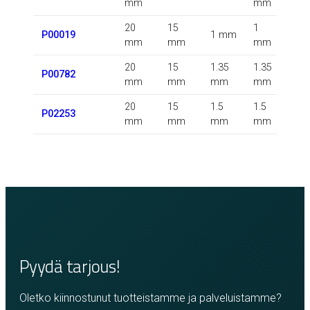
mm
mm
m
20
15
1
P00019
1 mm
m
mm
mm
mm
20
15
1.35
1.35
0.5
P00782
mm
mm
mm
mm
m
20
15
1.5
1.5
P02253
m
mm
mm
mm
mm
Pyydä tarjous!
Oletko kiinnostunut tuotteistamme ja palveluistamme?