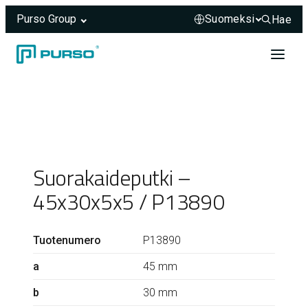
Purso Group
Hae
Hae sivus
Siirry sisältöön
Header rendered server-side.
Suorakaideputki –
45x30x5x5 / P13890
Tuotenumero
P13890
a
45 mm
b
30 mm