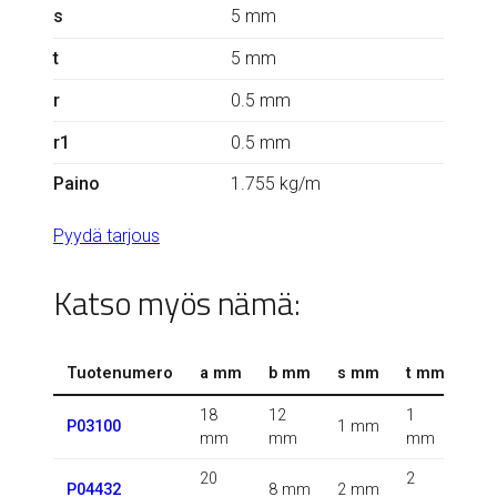
s
5 mm
t
5 mm
r
0.5 mm
r1
0.5 mm
Paino
1.755 kg/m
Pyydä tarjous
Katso myös nämä:
Tuotenumero
a mm
b mm
s mm
t mm
r 
18
12
1
1.5
P03100
1 mm
mm
mm
mm
m
20
2
0.5
P04432
8 mm
2 mm