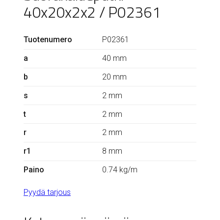
40x20x2x2 / P02361
Tuotenumero
P02361
a
40 mm
b
20 mm
s
2 mm
t
2 mm
r
2 mm
r1
8 mm
Paino
0.74 kg/m
Pyydä tarjous