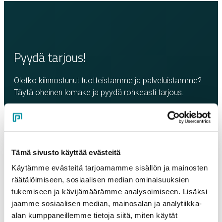
Pyydä tarjous!
Oletko kiinnostunut tuotteistamme ja palveluistamme?
Täytä oheinen lomake ja pyydä rohkeasti tarjous.
Olemme sinuun yhteydessä mahdollisimman pian!
Yritys
*
Tämä sivusto käyttää evästeitä
Käytämme evästeitä tarjoamamme sisällön ja mainosten
Yhteyshenkilö
*
räätälöimiseen, sosiaalisen median ominaisuuksien
tukemiseen ja kävijämäärämme analysoimiseen. Lisäksi
jaamme sosiaalisen median, mainosalan ja analytiikka-
Sähköposti
*
alan kumppaneillemme tietoja siitä, miten käytät