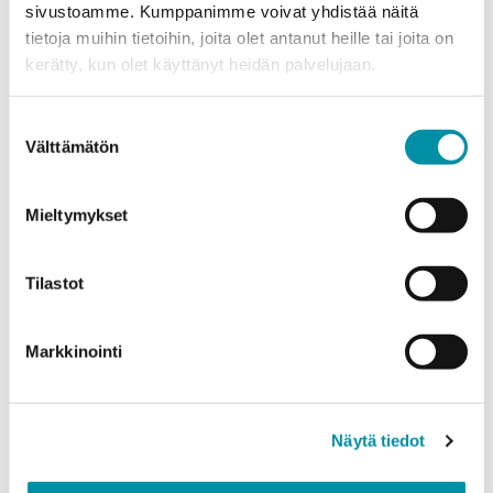
sivustoamme. Kumppanimme voivat yhdistää näitä
tietoja muihin tietoihin, joita olet antanut heille tai joita on
Puhelinnumero
kerätty, kun olet käyttänyt heidän palvelujaan.
Suostumuksen
Tuotteet
Välttämätön
valinta
Valitse tuote ja syötä tilauksen määrä metreinä. Huomioithan, että
valittu laatu määrittää tilauksen minimipainon.
Mieltymykset
Tuote
*
Tilastot
Määrä (m)
Markkinointi
Näytä tiedot
Paino (kg)