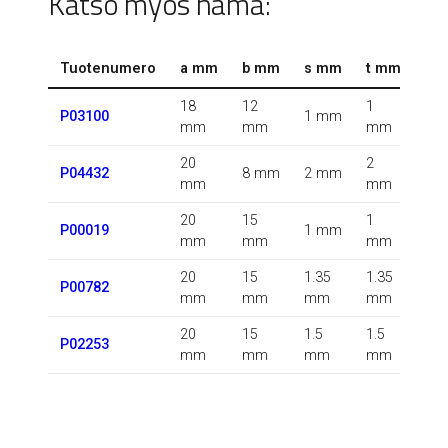
Katso myös nämä:
Tuotenumero
a mm
b mm
s mm
t mm
r 
18
12
1
1.5
P03100
1 mm
mm
mm
mm
m
20
2
0.5
P04432
8 mm
2 mm
mm
mm
m
20
15
1
P00019
1 mm
m
mm
mm
mm
20
15
1.35
1.35
0.5
P00782
mm
mm
mm
mm
m
20
15
1.5
1.5
P02253
m
mm
mm
mm
mm