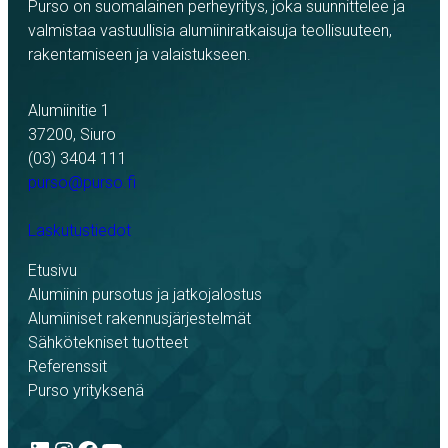
Purso on suomalainen perheyritys, joka suunnittelee ja
valmistaa vastuullisia alumiiniratkaisuja teollisuuteen,
rakentamiseen ja valaistukseen.
Alumiinitie 1
37200, Siuro
(03) 3404 111
purso@purso.fi
Laskutustiedot
Etusivu
Alumiinin pursotus ja jatkojalostus
Alumiiniset rakennusjärjestelmät
Sähkötekniset tuotteet
Referenssit
Purso yrityksenä