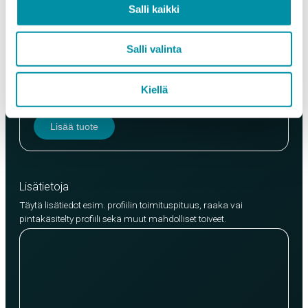
Salli kaikki
Salli valinta
Laatu
EN AW-6063 (min. 250kg)
EN AW-6082 (min. 500kg)
Kiellä
Lisää tuote
Lisätietoja
Täytä lisätiedot esim. profiilin toimituspituus, raaka vai
pintakäsitelty profiili sekä muut mahdolliset toiveet.