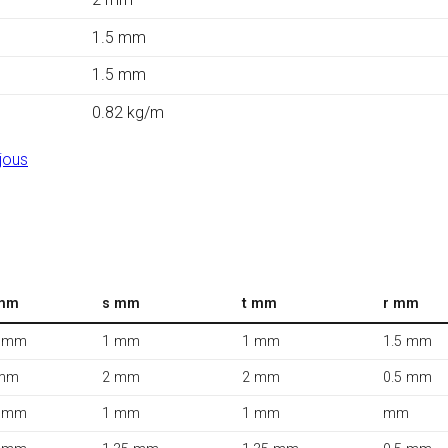
1.5 mm
1.5 mm
0.82 kg/m
jous
mm
s mm
t mm
r mm
 mm
1 mm
1 mm
1.5 mm
mm
2 mm
2 mm
0.5 mm
 mm
1 mm
1 mm
mm