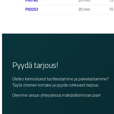
P00782
20 mm
15
P02253
20 mm
15
Pyydä tarjous!
Oletko kiinnostunut tuotteistamme ja palveluistamme?
Täytä oheinen lomake ja pyydä rohkeasti tarjous.
Olemme sinuun yhteydessä mahdollisimman pian!