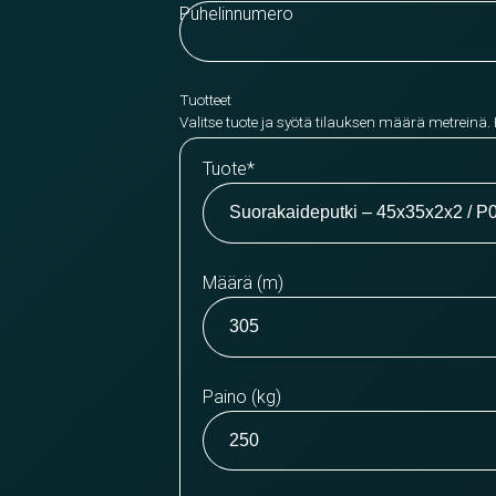
Puhelinnumero
Tuotteet
Valitse tuote ja syötä tilauksen määrä metreinä.
Tuote
*
Määrä (m)
Paino (kg)