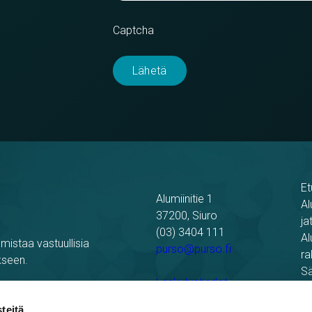
Captcha
Et
Alumiinitie 1
Al
37200, Siuro
ja
(03) 3404 111
Al
mistaa vastuullisia
purso@purso.fi
ra
kseen.
Sä
Laskutustiedot
Re
Pu
teitä