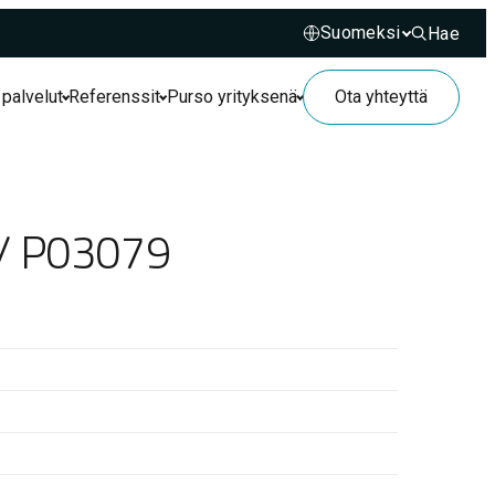
Hae
Hae sivusto
 palvelut
Referenssit
Purso yrityksenä
Ota yhteyttä
 / P03079