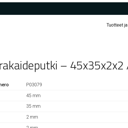
Tuotteet ja
rakaideputki – 45x35x2x2
mero
P03079
45 mm
35 mm
2 mm
2 mm