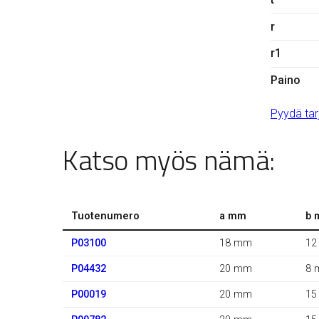
r
r1
Paino
Pyydä tar
Katso myös nämä:
Tuotenumero
a mm
b 
P03100
18 mm
12
P04432
20 mm
8 
P00019
20 mm
15