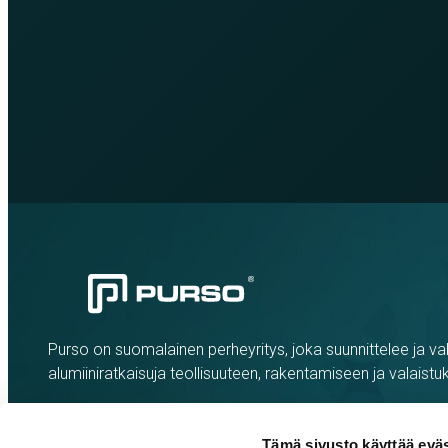
Purso on suomalainen perheyritys, joka suunnittelee ja val
alumiiniratkaisuja teollisuuteen, rakentamiseen ja valaistu
Tämä sivusto käyttää eväs