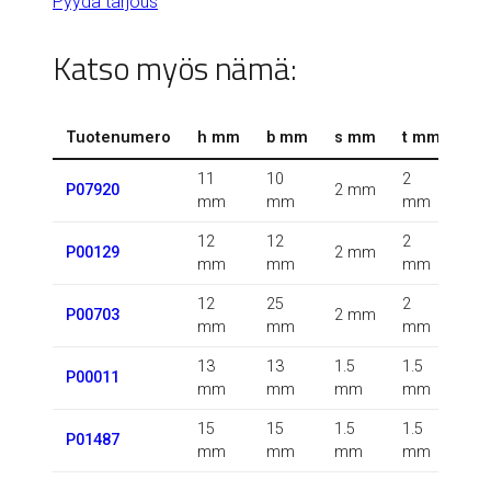
Pyydä tarjous
Katso myös nämä:
Tuotenumero
h mm
b mm
s mm
t mm
r 
11
10
2
0.5
P07920
2 mm
mm
mm
mm
m
12
12
2
P00129
2 mm
m
mm
mm
mm
12
25
2
P00703
2 mm
m
mm
mm
mm
13
13
1.5
1.5
1.5
P00011
mm
mm
mm
mm
m
15
15
1.5
1.5
P01487
m
mm
mm
mm
mm