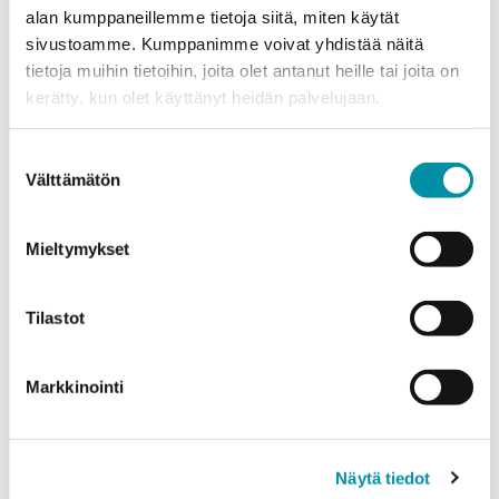
alan kumppaneillemme tietoja siitä, miten käytät
Sähköposti
*
sivustoamme. Kumppanimme voivat yhdistää näitä
tietoja muihin tietoihin, joita olet antanut heille tai joita on
kerätty, kun olet käyttänyt heidän palvelujaan.
Puhelinnumero
Suostumuksen
Välttämätön
valinta
Tuotteet
Valitse tuote ja syötä tilauksen määrä metreinä. Huomioithan, että
Mieltymykset
valittu laatu määrittää tilauksen minimipainon.
Tuote
*
Tilastot
Markkinointi
Määrä (m)
Näytä tiedot