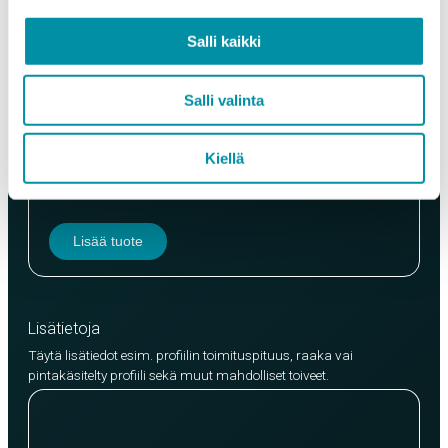
Paino (kg)
Salli kaikki
Salli valinta
Laatu
Kiellä
EN AW-6063 (min. 250kg)
EN AW-6082 (min. 500kg)
Lisää tuote
Lisätietoja
Täytä lisätiedot esim. profiilin toimituspituus, raaka vai
pintakäsitelty profiili sekä muut mahdolliset toiveet.