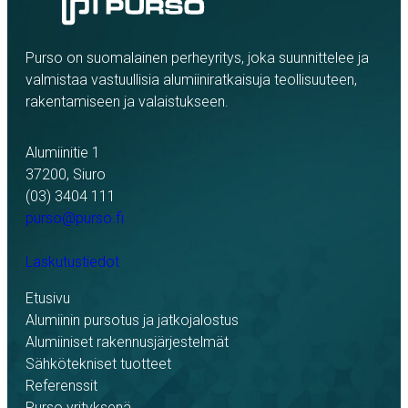
Purso on suomalainen perheyritys, joka suunnittelee ja
valmistaa vastuullisia alumiiniratkaisuja teollisuuteen,
rakentamiseen ja valaistukseen.
Alumiinitie 1
37200, Siuro
(03) 3404 111
purso@purso.fi
Laskutustiedot
Etusivu
Alumiinin pursotus ja jatkojalostus
Alumiiniset rakennusjärjestelmät
Sähkötekniset tuotteet
Referenssit
Purso yrityksenä