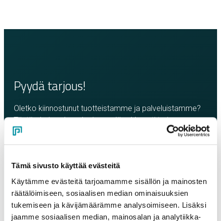
Pyydä tarjous!
Oletko kiinnostunut tuotteistamme ja palveluistamme?
Täytä oheinen lomake ja pyydä rohkeasti tarjous.
Olemme sinuun yhteydessä mahdollisimman pian!
Yritys
*
Tämä sivusto käyttää evästeitä
Käytämme evästeitä tarjoamamme sisällön ja mainosten
räätälöimiseen, sosiaalisen median ominaisuuksien
Yhteyshenkilö
*
tukemiseen ja kävijämäärämme analysoimiseen. Lisäksi
jaamme sosiaalisen median, mainosalan ja analytiikka-