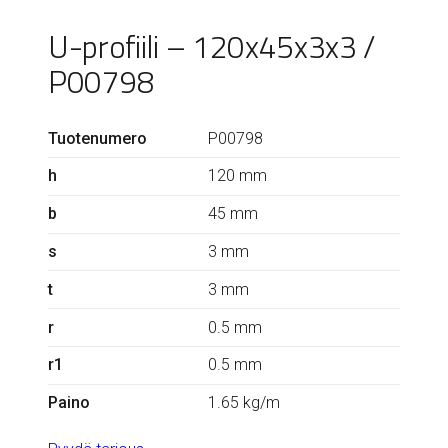
U-profiili – 120x45x3x3 /
P00798
Tuotenumero
P00798
h
120 mm
b
45 mm
s
3 mm
t
3 mm
r
0.5 mm
r1
0.5 mm
Paino
1.65 kg/m