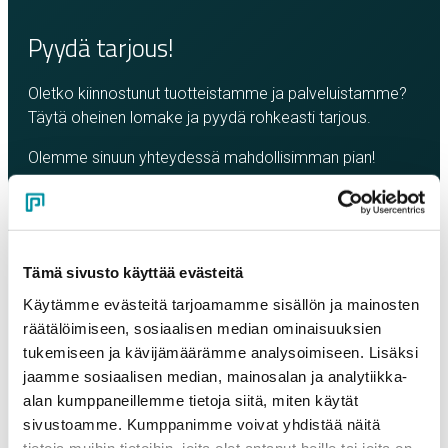
Pyydä tarjous!
Oletko kiinnostunut tuotteistamme ja palveluistamme?
Täytä oheinen lomake ja pyydä rohkeasti tarjous.
Olemme sinuun yhteydessä mahdollisimman pian!
Yritys
*
Tämä sivusto käyttää evästeitä
Yhteyshenkilö
*
Käytämme evästeitä tarjoamamme sisällön ja mainosten
räätälöimiseen, sosiaalisen median ominaisuuksien
tukemiseen ja kävijämäärämme analysoimiseen. Lisäksi
Sähköposti
*
jaamme sosiaalisen median, mainosalan ja analytiikka-
alan kumppaneillemme tietoja siitä, miten käytät
sivustoamme. Kumppanimme voivat yhdistää näitä
Puhelinnumero
tietoja muihin tietoihin, joita olet antanut heille tai joita on