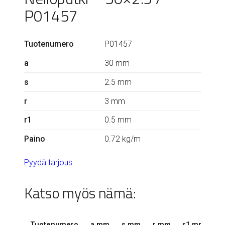
P01457
Tuotenumero
P01457
a
30 mm
s
2.5 mm
r
3 mm
r1
0.5 mm
Paino
0.72 kg/m
Pyydä tarjous
Katso myös nämä:
Tuotenumero
a mm
s mm
r mm
r1 mm
k