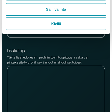
Laatu
Salli valinta
EN AW-6063 (min. 250kg)
EN AW-6082 (min. 500kg)
Kiellä
Lisää tuote
Lisätietoja
Täytä lisätiedot esim. profiilin toimituspituus, raaka vai
pintakäsitelty profiili sekä muut mahdolliset toiveet.