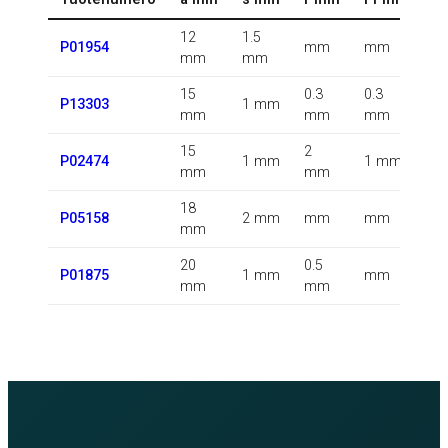
12
1.5
0.
P01954
mm
mm
mm
mm
k
15
0.3
0.3
0.
P13303
1 mm
mm
mm
mm
k
15
2
0.
P02474
1 mm
1 mm
mm
mm
k
18
0.
P05158
2 mm
mm
mm
mm
k
20
0.5
0.
P01875
1 mm
mm
mm
mm
k