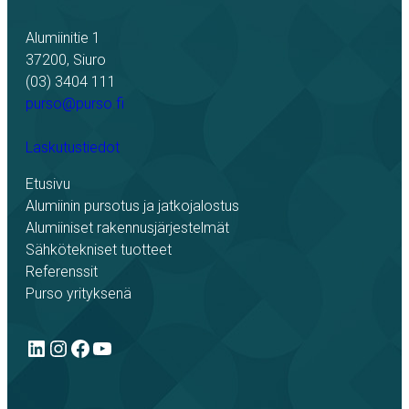
Alumiinitie 1
37200, Siuro
(03) 3404 111
purso@purso.fi
Laskutustiedot
Etusivu
Alumiinin pursotus ja jatkojalostus
Alumiiniset rakennusjärjestelmät
Sähkötekniset tuotteet
Referenssit
Purso yrityksenä
LinkedIn
Instagram
Facebook
YouTube