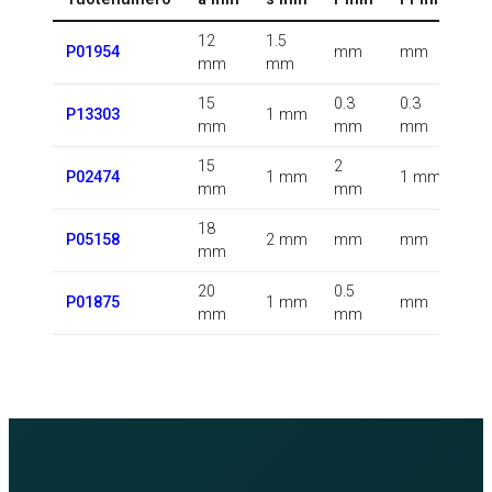
12
1.5
0.
P01954
mm
mm
mm
mm
k
15
0.3
0.3
0.
P13303
1 mm
mm
mm
mm
k
15
2
0.
P02474
1 mm
1 mm
mm
mm
k
18
0.
P05158
2 mm
mm
mm
mm
k
20
0.5
0.
P01875
1 mm
mm
mm
mm
k