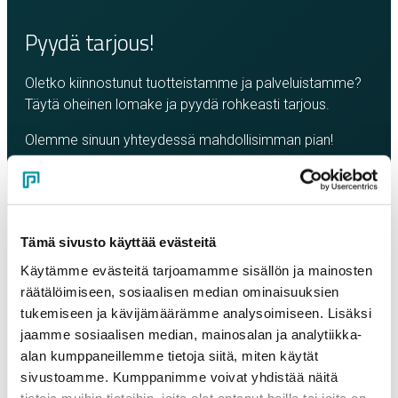
Pyydä tarjous!
Oletko kiinnostunut tuotteistamme ja palveluistamme?
Täytä oheinen lomake ja pyydä rohkeasti tarjous.
Olemme sinuun yhteydessä mahdollisimman pian!
Yritys
*
Tämä sivusto käyttää evästeitä
Yhteyshenkilö
*
Käytämme evästeitä tarjoamamme sisällön ja mainosten
räätälöimiseen, sosiaalisen median ominaisuuksien
tukemiseen ja kävijämäärämme analysoimiseen. Lisäksi
Sähköposti
*
jaamme sosiaalisen median, mainosalan ja analytiikka-
alan kumppaneillemme tietoja siitä, miten käytät
sivustoamme. Kumppanimme voivat yhdistää näitä
Puhelinnumero
tietoja muihin tietoihin, joita olet antanut heille tai joita on