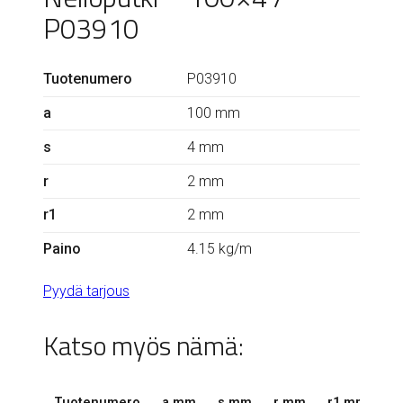
P03910
Tuotenumero
P03910
a
100 mm
s
4 mm
r
2 mm
r1
2 mm
Paino
4.15 kg/m
Pyydä tarjous
Katso myös nämä:
Tuotenumero
a mm
s mm
r mm
r1 mm
k