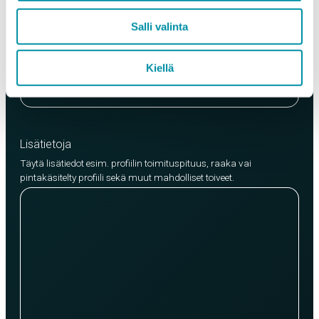
Laatu
Salli valinta
EN AW-6063 (min. 250kg)
EN AW-6082 (min. 500kg)
Kiellä
Lisää tuote
Lisätietoja
Täytä lisätiedot esim. profiilin toimituspituus, raaka vai
pintakäsitelty profiili sekä muut mahdolliset toiveet.