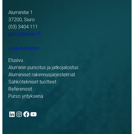
Alumiinitie 1
37200, Siuro
(03) 3404 111
purso@purso.fi
Laskutustiedot
Etusivu
Alumiinin pursotus ja jatkojalostus
Alumiiniset rakennusjärjestelmät
Sähkötekniset tuotteet
Referenssit
Purso yrityksenä
LinkedIn
Instagram
Facebook
YouTube