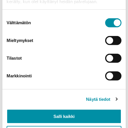
kerätty, kun olet käyttänyt heidän palvelujaan.
Tuotteet
Valitse tuote ja syötä tilauksen määrä metreinä. Huomioithan, että
Suostumuksen
valittu laatu määrittää tilauksen minimipainon.
Välttämätön
valinta
Tuote
*
Mieltymykset
Tilastot
Määrä (m)
Markkinointi
Paino (kg)
Näytä tiedot
Salli kaikki
Laatu