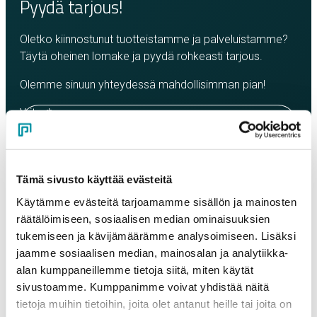
Pyydä tarjous!
Oletko kiinnostunut tuotteistamme ja palveluistamme?
Täytä oheinen lomake ja pyydä rohkeasti tarjous.
Olemme sinuun yhteydessä mahdollisimman pian!
Yritys
*
Yhteyshenkilö
*
Tämä sivusto käyttää evästeitä
Käytämme evästeitä tarjoamamme sisällön ja mainosten
räätälöimiseen, sosiaalisen median ominaisuuksien
Sähköposti
*
tukemiseen ja kävijämäärämme analysoimiseen. Lisäksi
jaamme sosiaalisen median, mainosalan ja analytiikka-
alan kumppaneillemme tietoja siitä, miten käytät
Puhelinnumero
sivustoamme. Kumppanimme voivat yhdistää näitä
tietoja muihin tietoihin, joita olet antanut heille tai joita on