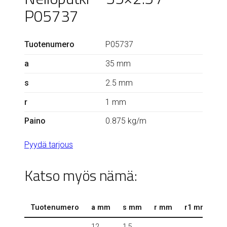
P05737
Tuotenumero
P05737
a
35 mm
s
2.5 mm
r
1 mm
Paino
0.875 kg/m
Pyydä tarjous
Katso myös nämä:
Tuotenumero
a mm
s mm
r mm
r1 mm
k
12
1.5
0.