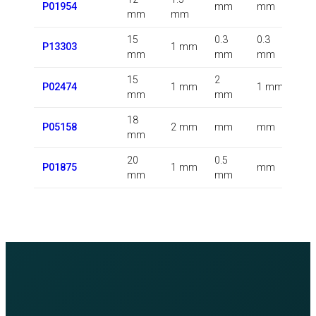
P01954
mm
mm
mm
mm
k
15
0.3
0.3
0.
P13303
1 mm
mm
mm
mm
k
15
2
0.
P02474
1 mm
1 mm
mm
mm
k
18
0.
P05158
2 mm
mm
mm
mm
k
20
0.5
0.
P01875
1 mm
mm
mm
mm
k