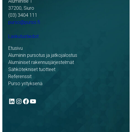
Alumiinitie 1
37200, Siuro
(03) 3404 111
purso@purso.fi
Laskutustiedot
Etusivu
Alumiinin pursotus ja jatkojalostus
Alumiiniset rakennusjärjestelmät
Sähkötekniset tuotteet
Referenssit
Purso yrityksenä
LinkedIn
Instagram
Facebook
YouTube