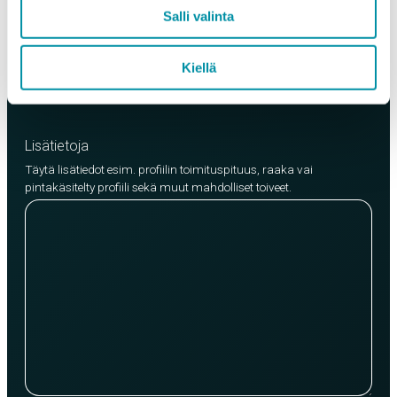
EN AW-6063 (min. 250kg)
Salli valinta
EN AW-6082 (min. 500kg)
Kiellä
Lisää tuote
Lisätietoja
Täytä lisätiedot esim. profiilin toimituspituus, raaka vai
pintakäsitelty profiili sekä muut mahdolliset toiveet.