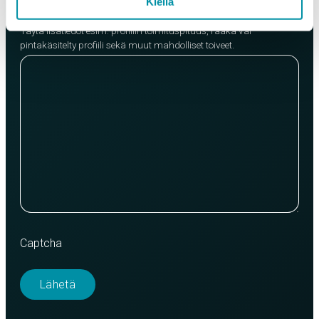
Kiellä
Lisätietoja
Täytä lisätiedot esim. profiilin toimituspituus, raaka vai
pintakäsitelty profiili sekä muut mahdolliset toiveet.
Captcha