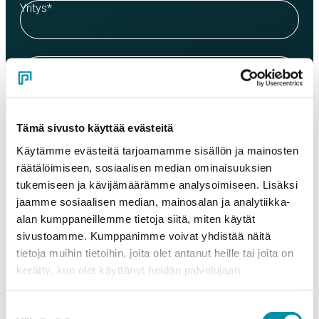
Yritys
*
Yhteyshenkilö
*
Sähköposti
*
Tämä sivusto käyttää evästeitä
Käytämme evästeitä tarjoamamme sisällön ja mainosten
räätälöimiseen, sosiaalisen median ominaisuuksien
Puhelinnumero
tukemiseen ja kävijämäärämme analysoimiseen. Lisäksi
jaamme sosiaalisen median, mainosalan ja analytiikka-
alan kumppaneillemme tietoja siitä, miten käytät
Tuotteet
sivustoamme. Kumppanimme voivat yhdistää näitä
Valitse tuote ja syötä tilauksen määrä metreinä. Huomioithan, että
tietoja muihin tietoihin, joita olet antanut heille tai joita on
valittu laatu määrittää tilauksen minimipainon.
kerätty, kun olet käyttänyt heidän palvelujaan.
Tuote
*
Suostumuksen