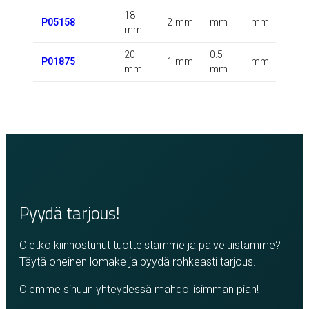
18
0.
P05158
2 mm
mm
mm
mm
k
20
0.5
0.
P01875
1 mm
mm
mm
mm
k
Pyydä tarjous!
Oletko kiinnostunut tuotteistamme ja palveluistamme?
Täytä oheinen lomake ja pyydä rohkeasti tarjous.
Olemme sinuun yhteydessä mahdollisimman pian!