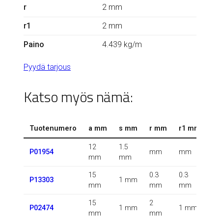
r
2 mm
r1
2 mm
Paino
4.439 kg/m
Pyydä tarjous
Katso myös nämä:
Tuotenumero
a mm
s mm
r mm
r1 mm
k
12
1.5
0.
P01954
mm
mm
mm
mm
k
15
0.3
0.3
0.
P13303
1 mm
mm
mm
mm
k
15
2
0.
P02474
1 mm
1 mm
mm
mm
k