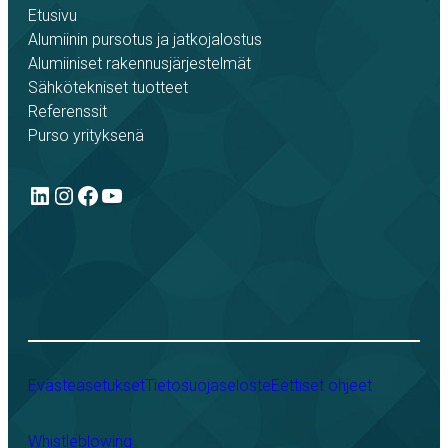
Etusivu
Alumiinin pursotus ja jatkojalostus
Alumiiniset rakennusjärjestelmät
Sähkötekniset tuotteet
Referenssit
Purso yrityksenä
LinkedIn
Instagram
Facebook
YouTube
Evästeasetukset
Tietosuojaseloste
Eettiset ohjeet
Whistleblowing