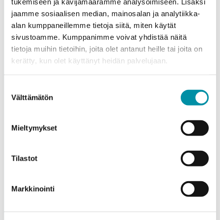
tukemiseen ja kävijämäärämme analysoimiseen. Lisäksi
jaamme sosiaalisen median, mainosalan ja analytiikka-
alan kumppaneillemme tietoja siitä, miten käytät
sivustoamme. Kumppanimme voivat yhdistää näitä
tietoja muihin tietoihin, joita olet antanut heille tai joita on
kerätty, kun olet käyttänyt heidän palvelujaan.
Purso is a Finnish family-owned company that designs
and manufactures sustainable aluminium solutions for
Suostumuksen
industry and construction.
Välttämätön
valinta
Alumiinitie 1
Mieltymykset
37200, Siuro
(03) 3404 111
purso@purso.fi
Tilastot
Billing information
Markkinointi
Home
References