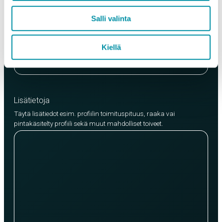
Laatu
Salli valinta
EN AW-6063 (min. 250kg)
EN AW-6082 (min. 500kg)
Kiellä
Lisää tuote
Lisätietoja
Täytä lisätiedot esim. profiilin toimituspituus, raaka vai
pintakäsitelty profiili sekä muut mahdolliset toiveet.