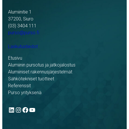
Alumiinitie 1
37200, Siuro
(03) 3404 111
purso@purso.fi
Laskutustiedot
Etusivu
Alumiinin pursotus ja jatkojalostus
Alumiiniset rakennusjärjestelmät
Sähkötekniset tuotteet
Referenssit
Purso yrityksenä
LinkedIn
Instagram
Facebook
YouTube