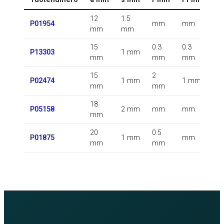
12
1.5
0.
P01954
mm
mm
mm
mm
k
15
0.3
0.3
0.
P13303
1 mm
mm
mm
mm
k
15
2
0.
P02474
1 mm
1 mm
mm
mm
k
18
0.
P05158
2 mm
mm
mm
mm
k
20
0.5
0.
P01875
1 mm
mm
mm
mm
k