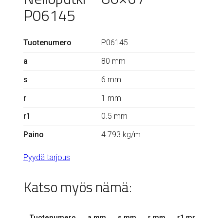
P06145
Tuotenumero
P06145
a
80 mm
s
6 mm
r
1 mm
r1
0.5 mm
Paino
4.793 kg/m
Pyydä tarjous
Katso myös nämä:
Tuotenumero
a mm
s mm
r mm
r1 mm
k