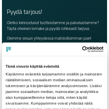
Pyydä tarjous!
Oletko kiinnostunut tuotteistamme ja palveluistamme?
Täytä oheinen lomake ja pyydä rohkeasti tarjous.
Olemme sinuun yhteydessä mahdollisimman pian!
Yritys
*
Tämä sivusto käyttää evästeitä
Yhteyshenkilö
*
Käytämme evästeitä tarjoamamme sisällön ja mainosten
räätälöimiseen, sosiaalisen median ominaisuuksien
tukemiseen ja kävijämäärämme analysoimiseen. Lisäksi
Sähköposti
*
jaamme sosiaalisen median, mainosalan ja analytiikka-
alan kumppaneillemme tietoja siitä, miten käytät
sivustoamme. Kumppanimme voivat yhdistää näitä
Puhelinnumero
tietoja muihin tietoihin, joita olet antanut heille tai joita on