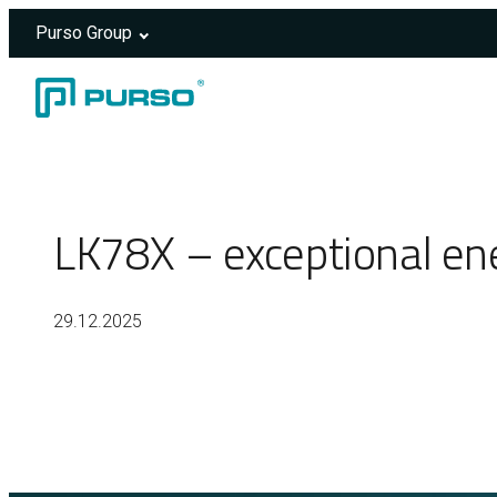
Purso Group
Skip to content
Header rendered server-side.
LK78X – exceptional ene
29.12.2025