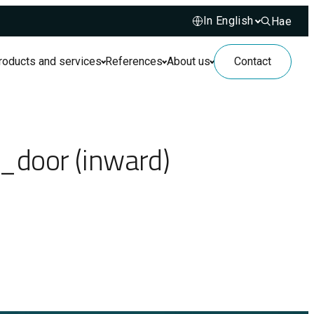
Hae
Hae sivusto
roducts and services
References
About us
Contact
_door (inward)