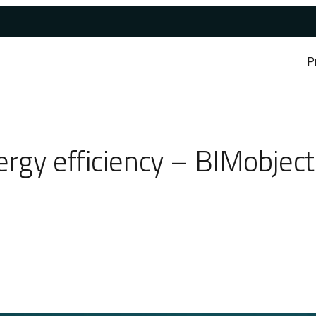
P
rgy efficiency – BIMobject