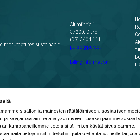
H
Alumiinitie 1
R
37200, Siuro
C
(03) 3404 111
Al
nd manufactures sustainable
purso@purso.fi
fu
Bu
Billing information
El
teitä
mamme sisällön ja mainosten räätälöimiseen, sosiaalisen medi
ing
n ja kävijämäärämme analysoimiseen. Lisäksi jaamme sosiaali
alan kumppaneillemme tietoja siitä, miten käytät sivustoamme.
näitä tietoja muihin tietoihin, joita olet antanut heille tai joita 