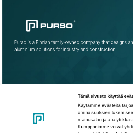
Purso is a Finnish family-owned company that designs a
aluminium solutions for industry and construction.
Tämä sivusto käyttää eväs
Käytämme evästeitä tarjoa
Cookie policy
Privacy policy
Code of Conduct
Whistleblow
ominaisuuksien tukemisee
mainosalan ja analytiikka-
Kumppanimme voivat yhdistää 