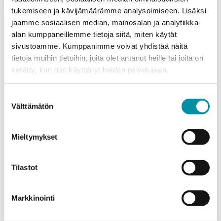
tukemiseen ja kävijämäärämme analysoimiseen. Lisäksi
jaamme sosiaalisen median, mainosalan ja analytiikka-
alan kumppaneillemme tietoja siitä, miten käytät
sivustoamme. Kumppanimme voivat yhdistää näitä
tietoja muihin tietoihin, joita olet antanut heille tai joita on
kerätty, kun olet käyttänyt heidän palvelujaan.
Purso is a Finnish family-owned company that designs
Suostumuksen
and manufactures sustainable aluminium solutions for
Välttämätön
valinta
industry and construction.
Alumiinitie 1
Mieltymykset
37200, Siuro
(03) 3404 111
Tilastot
purso@purso.fi
Billing information
Markkinointi
Home