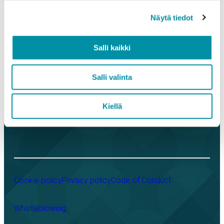
References
Näytä tiedot
Company
Aluminium extrusion and further processing
Building
Salli kaikki
Electrical products
Salli valinta
LinkedIn
Instagram
Facebook
YouTube
Kiellä
Cookie policy
Privacy policy
Code of Conduct
Whistleblowing