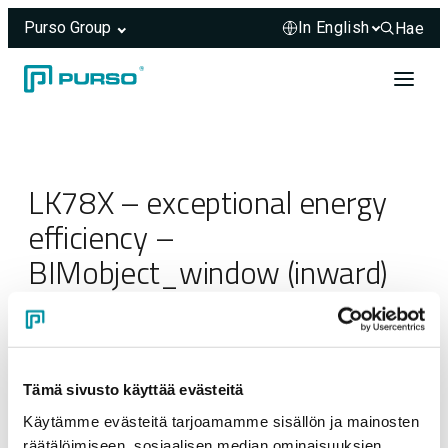
Purso Group
Hae
Hae sivus
Skip to content
Header rendered server-side.
LK78X – exceptional energy
efficiency –
BIMobject_window (inward)
07.11.2025
Tämä sivusto käyttää evästeitä
Käytämme evästeitä tarjoamamme sisällön ja mainosten
räätälöimiseen, sosiaalisen median ominaisuuksien