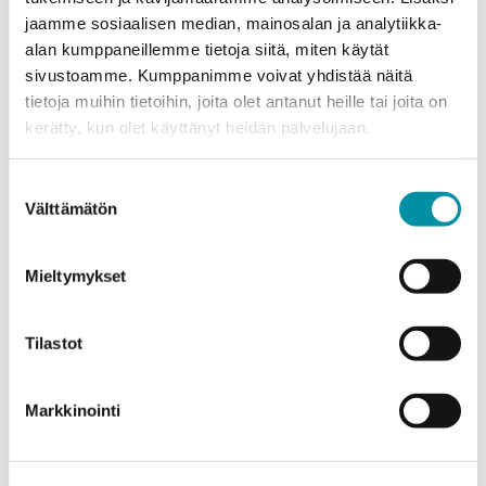
jaamme sosiaalisen median, mainosalan ja analytiikka-
alan kumppaneillemme tietoja siitä, miten käytät
sivustoamme. Kumppanimme voivat yhdistää näitä
tietoja muihin tietoihin, joita olet antanut heille tai joita on
kerätty, kun olet käyttänyt heidän palvelujaan.
Purso is a Finnish family-owned company that designs
and manufactures sustainable aluminium solutions for
Suostumuksen
industry and construction.
Välttämätön
valinta
Alumiinitie 1
Mieltymykset
37200, Siuro
(03) 3404 111
purso@purso.fi
Tilastot
Billing information
Markkinointi
Home
References