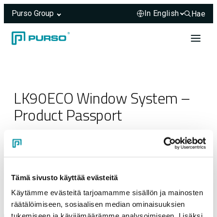
Purso Group
Hae
Hae sivus
Skip to content
Header rendered server-side.
LK90ECO Window System –
Product Passport
23.03.2025
Tämä sivusto käyttää evästeitä
Käytämme evästeitä tarjoamamme sisällön ja mainosten
räätälöimiseen, sosiaalisen median ominaisuuksien
tukemiseen ja kävijämäärämme analysoimiseen. Lisäksi