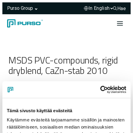
Purso Group
Hae
Hae sivus
Skip to content
Header rendered server-side.
MSDS PVC-compounds, rigid
dryblend, CaZn-stab 2010
23.03.2025
Tämä sivusto käyttää evästeitä
Käytämme evästeitä tarjoamamme sisällön ja mainosten
räätälöimiseen, sosiaalisen median ominaisuuksien