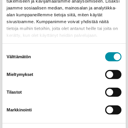
tukemiseen ja kävijämäärämme analysoimiseen. Lisäksi
jaamme sosiaalisen median, mainosalan ja analytiikka-
alan kumppaneillemme tietoja siitä, miten käytät
sivustoamme. Kumppanimme voivat yhdistää näitä
tietoja muihin tietoihin, joita olet antanut heille tai joita on
kerätty, kun olet käyttänyt heidän palvelujaan.
Purso is a Finnish family-owned company that designs
and manufactures sustainable aluminium solutions for
Suostumuksen
industry and construction.
Välttämätön
valinta
Alumiinitie 1
Mieltymykset
37200, Siuro
(03) 3404 111
purso@purso.fi
Tilastot
Billing information
Markkinointi
Home
References