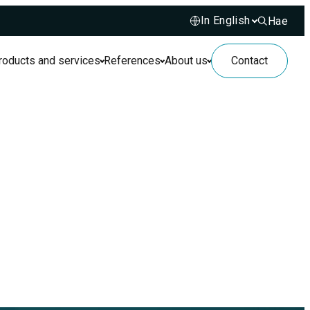
Hae
Hae sivusto
roducts and services
References
About us
Contact