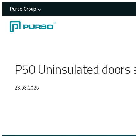
Purso Group
Skip to content
Header rendered server-side.
P50 Uninsulated doors a
23.03.2025