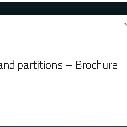
P
nd partitions – Brochure