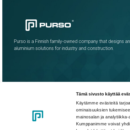
Purso is a Finnish family-owned company that designs a
aluminium solutions for industry and construction.
Tämä sivusto käyttää eväs
Käytämme evästeitä tarjoa
Cookie policy
Privacy policy
Code of Conduct
Whistleblow
ominaisuuksien tukemisee
mainosalan ja analytiikka-
Kumppanimme voivat yhdistää 