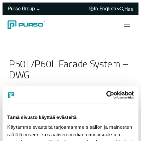
Purso Group
Hae
Hae sivus
Skip to content
Header rendered server-side.
P50L/P60L Facade System –
DWG
23.03.2025
Tämä sivusto käyttää evästeitä
Käytämme evästeitä tarjoamamme sisällön ja mainosten
räätälöimiseen, sosiaalisen median ominaisuuksien