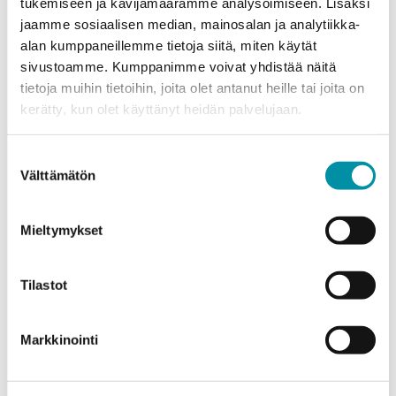
tukemiseen ja kävijämäärämme analysoimiseen. Lisäksi
jaamme sosiaalisen median, mainosalan ja analytiikka-
alan kumppaneillemme tietoja siitä, miten käytät
sivustoamme. Kumppanimme voivat yhdistää näitä
tietoja muihin tietoihin, joita olet antanut heille tai joita on
kerätty, kun olet käyttänyt heidän palvelujaan.
Purso is a Finnish family-owned company that designs
and manufactures sustainable aluminium solutions for
Suostumuksen
industry and construction.
Välttämätön
valinta
Alumiinitie 1
Mieltymykset
37200, Siuro
(03) 3404 111
purso@purso.fi
Tilastot
Billing information
Markkinointi
Home
References