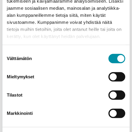
tukemiseen ja kävijämäärämme analysoimiseen. Lisäksi
jaamme sosiaalisen median, mainosalan ja analytiikka-
alan kumppaneillemme tietoja siitä, miten käytät
sivustoamme. Kumppanimme voivat yhdistää näitä
tietoja muihin tietoihin, joita olet antanut heille tai joita on
kerätty, kun olet käyttänyt heidän palvelujaan.
Purso is a Finnish family-owned company that designs
and manufactures sustainable aluminium solutions for
Suostumuksen
industry and construction.
Välttämätön
valinta
Alumiinitie 1
Mieltymykset
37200, Siuro
(03) 3404 111
purso@purso.fi
Tilastot
Billing information
Markkinointi
Home
References