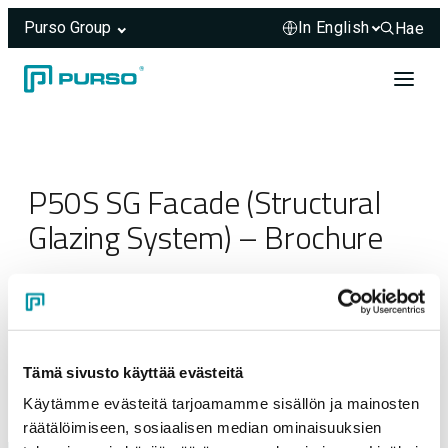
Purso Group
Hae
Hae sivus
Skip to content
Header rendered server-side.
P50S SG Facade (Structural
Glazing System) – Brochure
23.03.2025
Tämä sivusto käyttää evästeitä
Käytämme evästeitä tarjoamamme sisällön ja mainosten
räätälöimiseen, sosiaalisen median ominaisuuksien