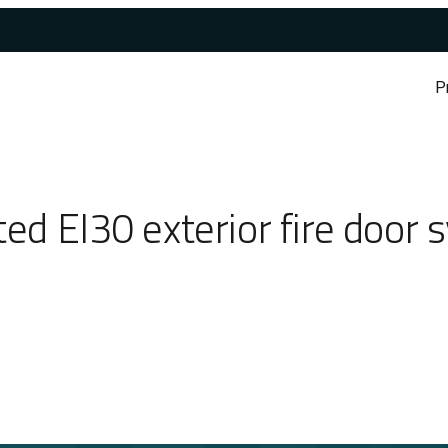
P
ted EI30 exterior fire doo