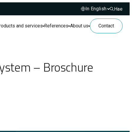
Hae
Hae sivusto
roducts and services
References
About us
Contact
r system – Broschure