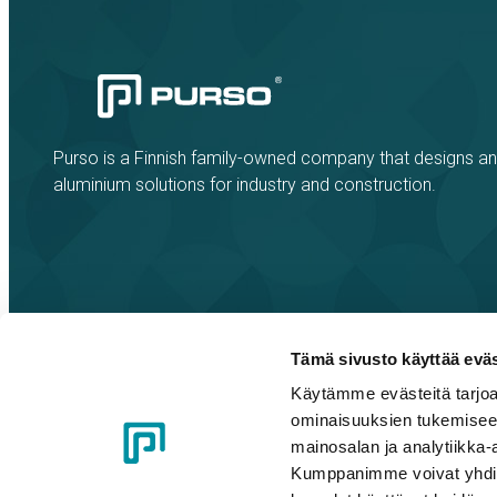
Purso is a Finnish family-owned company that designs a
aluminium solutions for industry and construction.
Tämä sivusto käyttää eväs
Käytämme evästeitä tarjoa
Cookie policy
Privacy policy
Code of Conduct
Whistleblow
ominaisuuksien tukemisee
mainosalan ja analytiikka-
Kumppanimme voivat yhdistää 