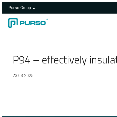
Purso Group
Skip to content
Header rendered server-side.
P94 – effectively insula
23.03.2025