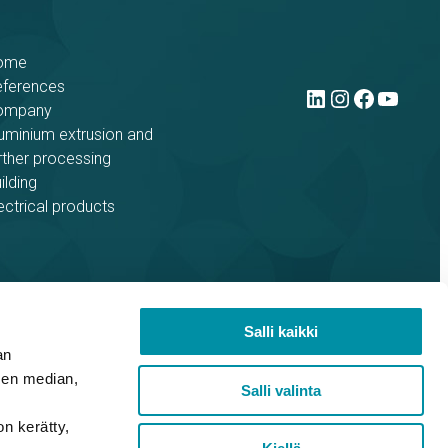
ome
LinkedIn
Instag
Face
You
eferences
ompany
uminium extrusion and
rther processing
ilding
ectrical products
Salli kaikki
an
sen median,
Salli valinta
on kerätty,