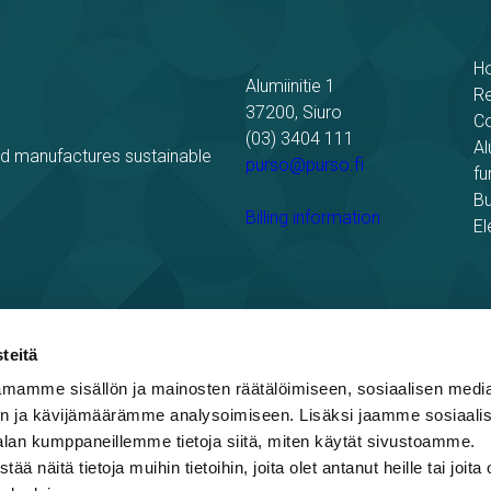
H
Alumiinitie 1
R
37200, Siuro
C
(03) 3404 111
Al
nd manufactures sustainable
purso@purso.fi
fu
Bu
Billing information
El
teitä
mamme sisällön ja mainosten räätälöimiseen, sosiaalisen medi
ing
n ja kävijämäärämme analysoimiseen. Lisäksi jaamme sosiaali
alan kumppaneillemme tietoja siitä, miten käytät sivustoamme.
näitä tietoja muihin tietoihin, joita olet antanut heille tai joita 