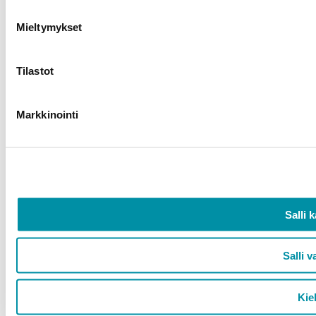
Mieltymykset
Tilastot
Markkinointi
Salli k
Salli v
Kiel