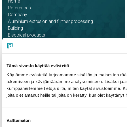
Home
References
Company
Aluminium extrusion and further processing
Building
Electrical products
LinkedIn
Instagram
Facebook
YouTube
Tämä sivusto käyttää evästeitä
Käytämme evästeitä tarjoamamme sisällön ja mainosten räät
tukemiseen ja kävijämäärämme analysoimiseen. Lisäksi jaam
kumppaneillemme tietoja siitä, miten käytät sivustoamme. Ku
joita olet antanut heille tai joita on kerätty, kun olet käyttänyt
Cookie policy
Privacy policy
Code of Conduct
Suostumuksen
Välttämätön
valinta
Whistleblowing