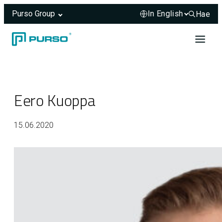
Purso Group
Hae
Hae sivus
Skip to content
Header rendered server-side.
Eero Kuoppa
15.06.2020