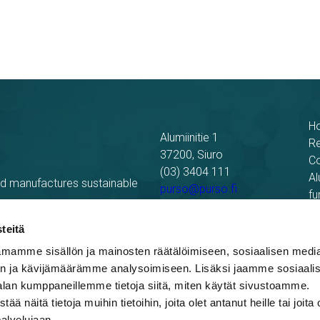
H
Alumiinitie 1
R
37200, Siuro
C
(03) 3404 111
Al
nd manufactures sustainable
purso@purso.fi
fu
Bu
Billing information
El
teitä
mamme sisällön ja mainosten räätälöimiseen, sosiaalisen medi
n ja kävijämäärämme analysoimiseen. Lisäksi jaamme sosiaali
alan kumppaneillemme tietoja siitä, miten käytät sivustoamme.
näitä tietoja muihin tietoihin, joita olet antanut heille tai joita 
palvelujaan.