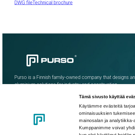
DWG file
Technical brochure
Purso is a Finnish family-owned company that designs a
aluminium solutions for industry and construction.
Tämä sivusto käyttää eväs
Käytämme evästeitä tarjoa
ominaisuuksien tukemisee
mainosalan ja analytiikka-
Kumppanimme voivat yhdistää 
kun olet käyttänyt heidän 