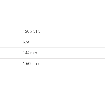
120 x 51,5
N/A
144 mm
1 600 mm