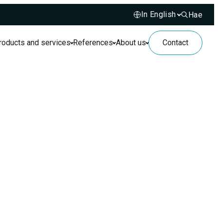
Hae
Hae sivusto
roducts and services
References
About us
Contact