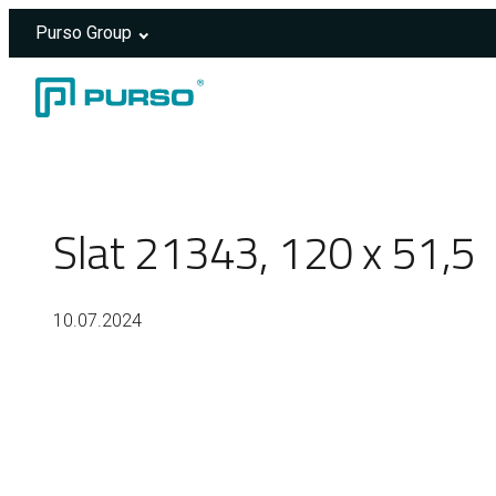
Purso Group
Skip to content
Header rendered server-side.
Slat 21343, 120 x 51,5
10.07.2024