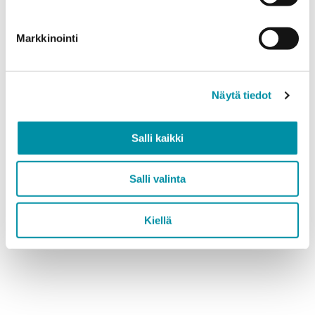
References showcasing our lighting solutions
The easy-to-use SNEP® Product Selector
Contact information and the latest news
Markkinointi
Snep Lighting
Näytä tiedot
Salli kaikki
Salli valinta
Kiellä
Purso is a Finnish family-owned company that designs
and manufactures sustainable aluminium solutions for
industry and construction.