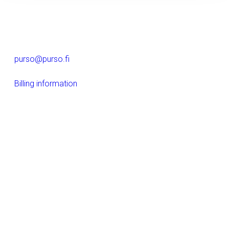
Alumiinitie 1
37200, Siuro
(03) 3404 111
purso@purso.fi
Billing information
Home
References
Company
Aluminium extrusion and further processing
Building
Electrical products
LinkedIn
Instagram
Facebook
YouTube