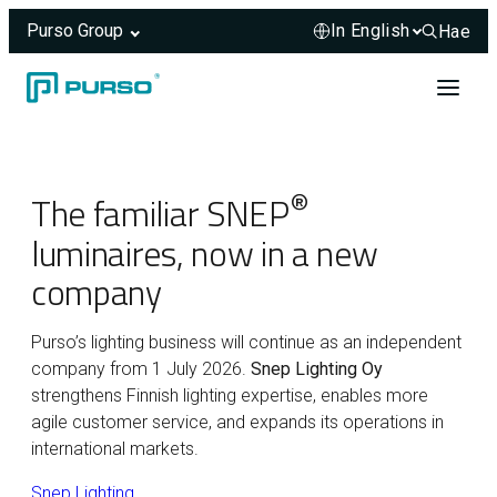
Purso Group
Hae
Hae sivus
Skip to content
Header rendered server-side.
®
The familiar SNEP
luminaires, now in a new
company
Purso’s lighting business will continue as an independent
company from 1 July 2026.
Snep Lighting Oy
strengthens Finnish lighting expertise, enables more
agile customer service, and expands its operations in
international markets.
Snep Lighting