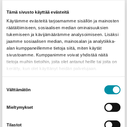
Purso Lighting Business Is
Tämä sivusto käyttää evästeitä
Now Snep Lighting Oy
Käytämme evästeitä tarjoamamme sisällön ja mainosten
räätälöimiseen, sosiaalisen median ominaisuuksien
tukemiseen ja kävijämäärämme analysoimiseen. Lisäksi
Snep Lighting Oy is part of Purso Group, built on the
jaamme sosiaalisen median, mainosalan ja analytiikka-
strengths of Purso. Our skilled personnel and high-
alan kumppaneillemme tietoja siitä, miten käytät
®
quality products remain unchanged, and SNEP
sivustoamme. Kumppanimme voivat yhdistää näitä
luminaires will continue to be manufactured using 100%
tietoja muihin tietoihin, joita olet antanut heille tai joita on
recycled Purso Greenline® aluminium.
kerätty, kun olet käyttänyt heidän palvelujaan.
The lighting industry is undergoing significant change,
Suostumuksen
creating substantial opportunities for growth. Get to
Välttämätön
valinta
know Snep Lighting and follow our journey ahead.
On the Snep Lighting website, you will find:
Mieltymykset
SNEP® luminaires and their technical
specifications
Tilastot