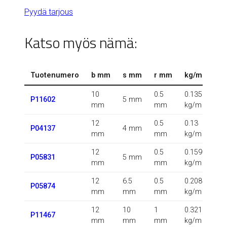
Pyydä tarjous
Katso myös nämä:
Tuotenumero
b mm
s mm
r mm
kg/m
10
0.5
0.135
P11602
5 mm
mm
mm
kg/m
12
0.5
0.13
P04137
4 mm
mm
mm
kg/m
12
0.5
0.159
P05831
5 mm
mm
mm
kg/m
12
6.5
0.5
0.208
P05874
mm
mm
mm
kg/m
12
10
1
0.321
P11467
mm
mm
mm
kg/m