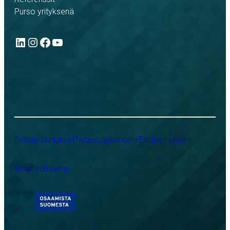
Purso yrityksenä
LinkedIn
Instagram
Facebook
YouTube
Evästeasetukset
Tietosuojaseloste
Eettiset ohjeet
Whistleblowing