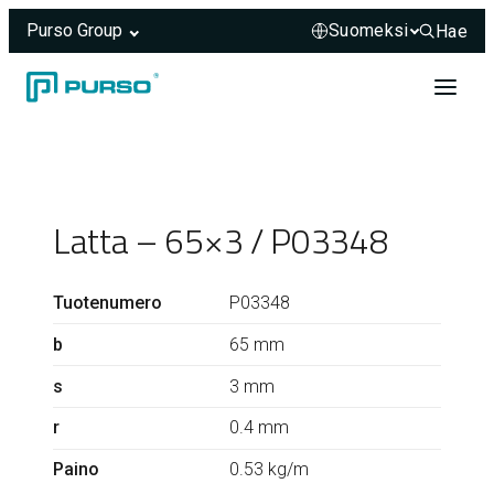
Purso Group
Hae
Hae sivus
Siirry sisältöön
Header rendered server-side.
Latta – 65×3 / P03348
Tuotenumero
P03348
b
65 mm
s
3 mm
r
0.4 mm
Paino
0.53 kg/m