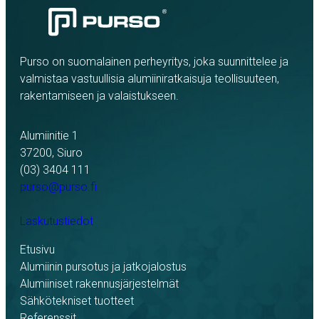
Purso on suomalainen perheyritys, joka suunnittelee ja
valmistaa vastuullisia alumiiniratkaisuja teollisuuteen,
rakentamiseen ja valaistukseen.
Alumiinitie 1
37200, Siuro
(03) 3404 111
purso@purso.fi
Laskutustiedot
Etusivu
Alumiinin pursotus ja jatkojalostus
Alumiiniset rakennusjärjestelmät
Sähkötekniset tuotteet
Referenssit