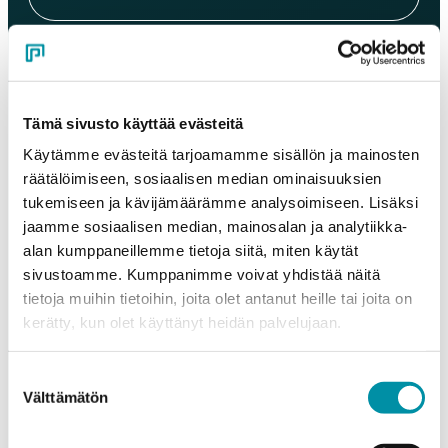
Sähköposti
*
Tämä sivusto käyttää evästeitä
Puhelinnumero
Käytämme evästeitä tarjoamamme sisällön ja mainosten
räätälöimiseen, sosiaalisen median ominaisuuksien
tukemiseen ja kävijämäärämme analysoimiseen. Lisäksi
Tuotteet
jaamme sosiaalisen median, mainosalan ja analytiikka-
Valitse tuote ja syötä tilauksen määrä metreinä. Huomioithan, että
alan kumppaneillemme tietoja siitä, miten käytät
valittu laatu määrittää tilauksen minimipainon.
sivustoamme. Kumppanimme voivat yhdistää näitä
Tuote
*
tietoja muihin tietoihin, joita olet antanut heille tai joita on
kerätty, kun olet käyttänyt heidän palvelujaan.
Suostumuksen
Määrä (m)
Välttämätön
valinta