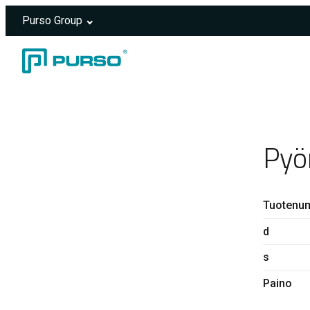
Purso Group
Siirry sisältöön
Header rendered server-side.
Pyö
Tuotenu
d
s
Paino