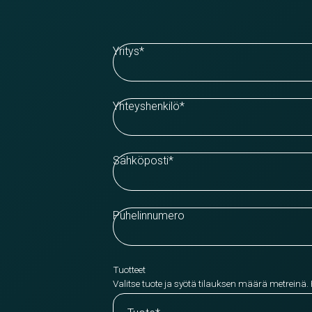
Yritys
*
Yhteyshenkilö
*
Sähköposti
*
Puhelinnumero
Tuotteet
Valitse tuote ja syötä tilauksen määrä metreinä.