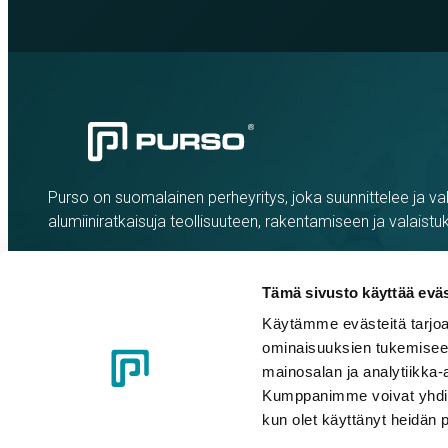
Purso on suomalainen perheyritys, joka suunnittelee ja val
alumiiniratkaisuja teollisuuteen, rakentamiseen ja valaistu
Tämä sivusto käyttää eväs
Käytämme evästeitä tarjoa
ominaisuuksien tukemisee
mainosalan ja analytiikka-
Kumppanimme voivat yhdistää 
kun olet käyttänyt heidän 
Evästeasetukset
Tietosuojaseloste
Eettiset ohjeet
Whistle