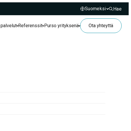
Hae
Hae sivusto
 palvelut
Referenssit
Purso yrityksenä
Ota yhteyttä