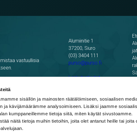
Et
Alumiinitie 1
Al
37200, Siuro
ja
(03) 3404 111
Al
mistaa vastuullisia
purso@purso.fi
ra
kseen.
Sä
Laskutustiedot
Re
Pu
teitä
mamme sisällön ja mainosten räätälöimiseen, sosiaalisen medi
n ja kävijämäärämme analysoimiseen. Lisäksi jaamme sosiaali
alan kumppaneillemme tietoja siitä, miten käytät sivustoamme.
näitä tietoja muihin tietoihin, joita olet antanut heille tai joita 
palvelujaan.
blowing