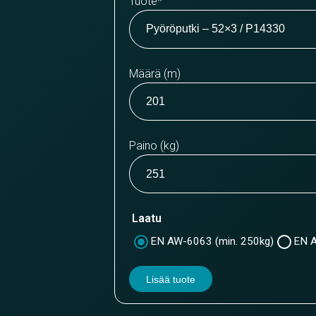
Tuote
*
Määrä (m)
Paino (kg)
Laatu
EN AW-6063 (min. 250kg)
EN A
Lisää tuote