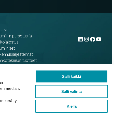
usivu
LinkedIn
Instag
Face
You
umiinin pursotus ja
tkojalostus
umiiniset
kennusjärjestelmät
hkötekniset tuotteet
ferenssit
rso yrityksenä
Salli kaikki
an
sen median,
Salli valinta
on kerätty,
Kiellä