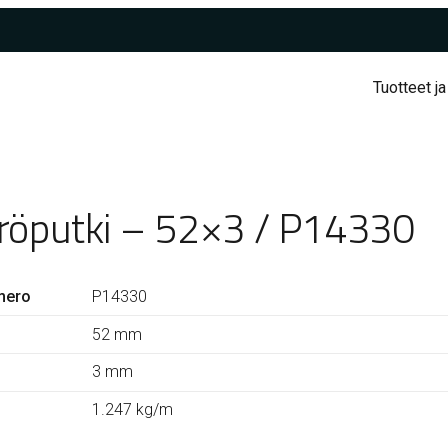
Tuotteet ja
röputki – 52×3 / P14330
mero
P14330
52 mm
3 mm
1.247 kg/m