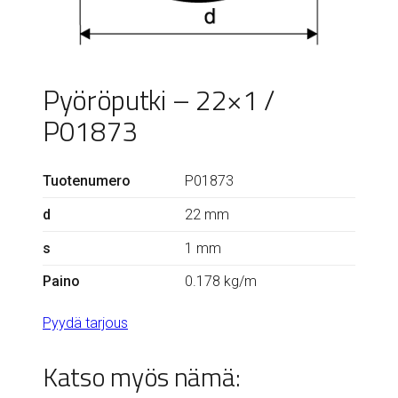
Pyöröputki – 22×1 /
P01873
Tuotenumero
P01873
d
22 mm
s
1 mm
Paino
0.178 kg/m
Pyydä tarjous
Katso myös nämä: