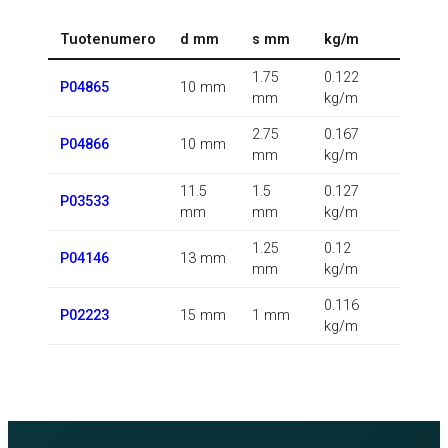
Tuotenumero
d mm
s mm
kg/m
1.75
0.122
P04865
10 mm
mm
kg/m
2.75
0.167
P04866
10 mm
mm
kg/m
11.5
1.5
0.127
P03533
mm
mm
kg/m
1.25
0.12
P04146
13 mm
mm
kg/m
0.116
P02223
15 mm
1 mm
kg/m