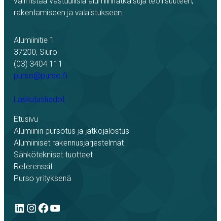
valmistaa vastuullisia alumiiniratkaisuja teollisuuteen,
rakentamiseen ja valaistukseen.
Alumiinitie 1
37200, Siuro
(03) 3404 111
purso@purso.fi
Laskutustiedot
Etusivu
Alumiinin pursotus ja jatkojalostus
Alumiiniset rakennusjärjestelmät
Sähkötekniset tuotteet
Referenssit
Purso yrityksenä
LinkedIn
Instagram
Facebook
YouTube