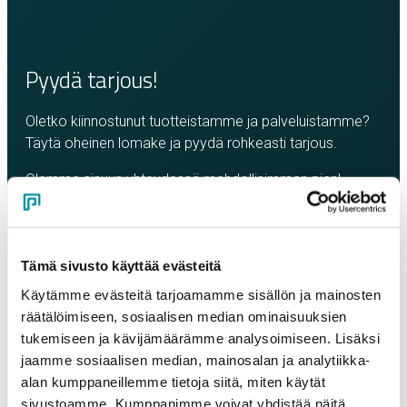
Pyydä tarjous!
Oletko kiinnostunut tuotteistamme ja palveluistamme?
Täytä oheinen lomake ja pyydä rohkeasti tarjous.
Olemme sinuun yhteydessä mahdollisimman pian!
Yritys
*
Tämä sivusto käyttää evästeitä
Yhteyshenkilö
*
Käytämme evästeitä tarjoamamme sisällön ja mainosten
räätälöimiseen, sosiaalisen median ominaisuuksien
tukemiseen ja kävijämäärämme analysoimiseen. Lisäksi
Sähköposti
*
jaamme sosiaalisen median, mainosalan ja analytiikka-
alan kumppaneillemme tietoja siitä, miten käytät
sivustoamme. Kumppanimme voivat yhdistää näitä