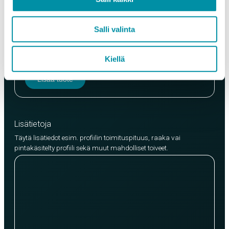
Laatu
Salli valinta
EN AW-6063 (min. 250kg)
EN AW-6082 (min. 500kg)
Kiellä
Lisää tuote
Lisätietoja
Täytä lisätiedot esim. profiilin toimituspituus, raaka vai
pintakäsitelty profiili sekä muut mahdolliset toiveet.