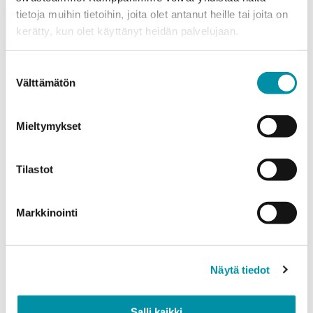
tietoja muihin tietoihin, joita olet antanut heille tai joita on
Puhelinnumero
kerätty, kun olet käyttänyt heidän palvelujaan.
Suostumuksen
Tuotteet
Välttämätön
valinta
Valitse tuote ja syötä tilauksen määrä metreinä. Huomioithan, että
valittu laatu määrittää tilauksen minimipainon.
Mieltymykset
Tuote
*
Tilastot
Määrä (m)
Markkinointi
Näytä tiedot
Paino (kg)
Salli kaikki