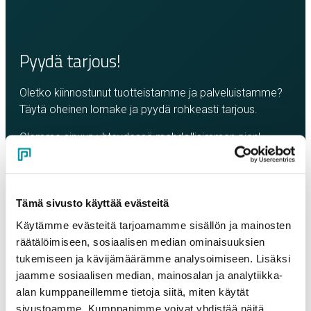
Pyydä tarjous!
Oletko kiinnostunut tuotteistamme ja palveluistamme?
Täytä oheinen lomake ja pyydä rohkeasti tarjous.
Olemme sinuun yhteydessä mahdollisimman pian!
Yritys
*
Tämä sivusto käyttää evästeitä
Yhteyshenkilö
*
Käytämme evästeitä tarjoamamme sisällön ja mainosten
räätälöimiseen, sosiaalisen median ominaisuuksien
tukemiseen ja kävijämäärämme analysoimiseen. Lisäksi
Sähköposti
*
jaamme sosiaalisen median, mainosalan ja analytiikka-
alan kumppaneillemme tietoja siitä, miten käytät
sivustoamme. Kumppanimme voivat yhdistää näitä