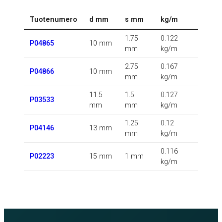
Tuotenumero
d mm
s mm
kg/m
1.75
0.122
P04865
10 mm
mm
kg/m
2.75
0.167
P04866
10 mm
mm
kg/m
11.5
1.5
0.127
P03533
mm
mm
kg/m
1.25
0.12
P04146
13 mm
mm
kg/m
0.116
P02223
15 mm
1 mm
kg/m