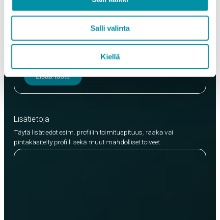
Laatu
Salli valinta
EN AW-6063 (min. 250kg)
EN AW-6082 (min. 500kg)
Kiellä
Lisää tuote
Lisätietoja
Täytä lisätiedot esim. profiilin toimituspituus, raaka vai
pintakäsitelty profiili sekä muut mahdolliset toiveet.