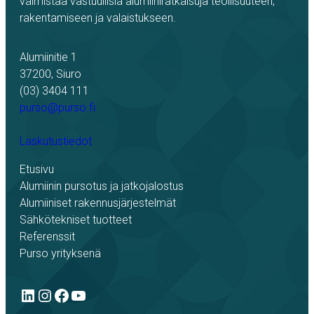
valmistaa vastuullisia alumiiniratkaisuja teollisuuteen,
rakentamiseen ja valaistukseen.
Alumiinitie 1
37200, Siuro
(03) 3404 111
purso@purso.fi
Laskutustiedot
Etusivu
Alumiinin pursotus ja jatkojalostus
Alumiiniset rakennusjärjestelmät
Sähkötekniset tuotteet
Referenssit
Purso yrityksenä
LinkedIn
Instagram
Facebook
YouTube