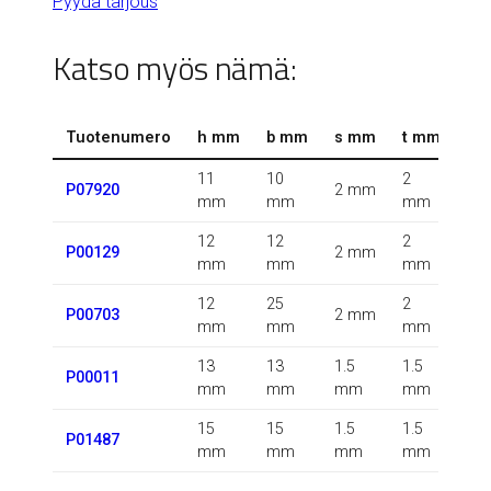
Pyydä tarjous
Katso myös nämä:
Tuotenumero
h mm
b mm
s mm
t mm
r 
11
10
2
0.5
P07920
2 mm
mm
mm
mm
m
12
12
2
P00129
2 mm
m
mm
mm
mm
12
25
2
P00703
2 mm
m
mm
mm
mm
13
13
1.5
1.5
1.5
P00011
mm
mm
mm
mm
m
15
15
1.5
1.5
P01487
m
mm
mm
mm
mm