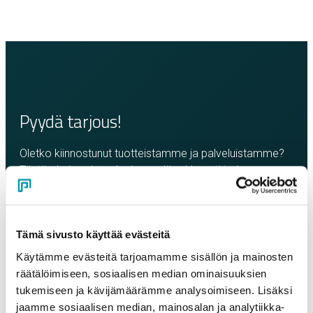
Pyydä tarjous!
Oletko kiinnostunut tuotteistamme ja palveluistamme?
Täytä oheinen lomake ja pyydä rohkeasti tarjous.
Olemme sinuun yhteydessä mahdollisimman pian!
Yritys
*
Tämä sivusto käyttää evästeitä
Käytämme evästeitä tarjoamamme sisällön ja mainosten
räätälöimiseen, sosiaalisen median ominaisuuksien
Yhteyshenkilö
*
tukemiseen ja kävijämäärämme analysoimiseen. Lisäksi
jaamme sosiaalisen median, mainosalan ja analytiikka-