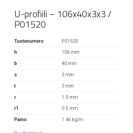
U-profiili – 106x40x3x3 /
P01520
Tuotenumero
P01520
h
106 mm
b
40 mm
s
3 mm
t
3 mm
r
1.5 mm
r1
0.5 mm
Paino
1.46 kg/m