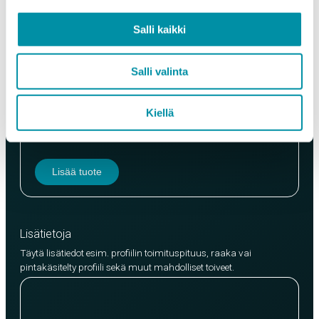
Paino (kg)
Salli kaikki
Salli valinta
Laatu
Kiellä
EN AW-6063 (min. 250kg)
EN AW-6082 (min. 500kg)
Lisää tuote
Lisätietoja
Täytä lisätiedot esim. profiilin toimituspituus, raaka vai
pintakäsitelty profiili sekä muut mahdolliset toiveet.