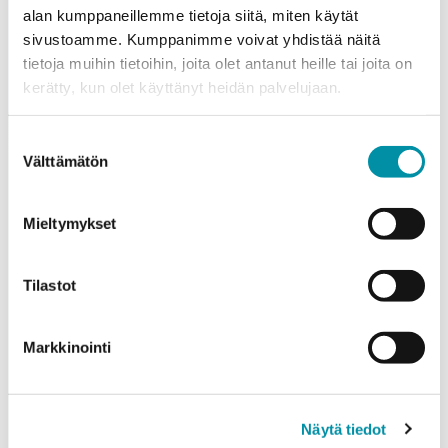
alan kumppaneillemme tietoja siitä, miten käytät
Sähköposti
*
sivustoamme. Kumppanimme voivat yhdistää näitä
tietoja muihin tietoihin, joita olet antanut heille tai joita on
kerätty, kun olet käyttänyt heidän palvelujaan.
Puhelinnumero
Suostumuksen
Välttämätön
valinta
Tuotteet
Valitse tuote ja syötä tilauksen määrä metreinä. Huomioithan, että
Mieltymykset
valittu laatu määrittää tilauksen minimipainon.
Tuote
*
Tilastot
Markkinointi
Määrä (m)
Näytä tiedot