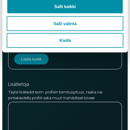
Salli kaikki
Salli valinta
Laatu
EN AW-6063 (min. 250kg)
Kiellä
EN AW-6082 (min. 500kg)
Lisää tuote
Lisätietoja
Täytä lisätiedot esim. profiilin toimituspituus, raaka vai
pintakäsitelty profiili sekä muut mahdolliset toiveet.