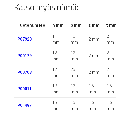
Katso myös nämä:
Tuotenumero
h mm
b mm
s mm
t mm
r 
11
10
2
0.5
P07920
2 mm
mm
mm
mm
m
12
12
2
P00129
2 mm
m
mm
mm
mm
12
25
2
P00703
2 mm
m
mm
mm
mm
13
13
1.5
1.5
1.5
P00011
mm
mm
mm
mm
m
15
15
1.5
1.5
P01487
m
mm
mm
mm
mm