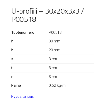
U-profiili – 30x20x3x3 /
P00518
Tuotenumero
P00518
h
30 mm
b
20 mm
s
3 mm
t
3 mm
r
3 mm
Paino
0.52 kg/m
Pyydä tarjous