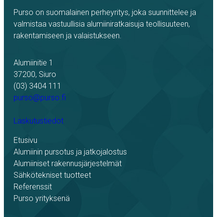
Purso on suomalainen perheyritys, joka suunnittelee ja
valmistaa vastuullisia alumiiniratkaisuja teollisuuteen,
rakentamiseen ja valaistukseen.
Alumiinitie 1
37200, Siuro
(03) 3404 111
purso@purso.fi
Laskutustiedot
Etusivu
Alumiinin pursotus ja jatkojalostus
Alumiiniset rakennusjärjestelmät
Sähkötekniset tuotteet
Referenssit
Purso yrityksenä