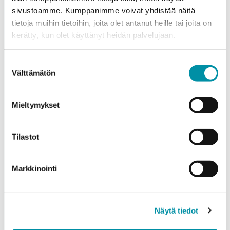
sivustoamme. Kumppanimme voivat yhdistää näitä
tietoja muihin tietoihin, joita olet antanut heille tai joita on
kerätty, kun olet käyttänyt heidän palvelujaan.
Puhelinnumero
Suostumuksen
Välttämätön
valinta
Tuotteet
Valitse tuote ja syötä tilauksen määrä metreinä. Huomioithan, että
valittu laatu määrittää tilauksen minimipainon.
Mieltymykset
Tuote
*
Tilastot
Markkinointi
Määrä (m)
Näytä tiedot
Paino (kg)