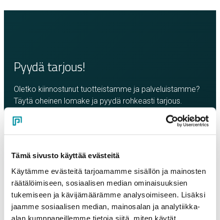
Pyydä tarjous!
Oletko kiinnostunut tuotteistamme ja palveluistamme?
Täytä oheinen lomake ja pyydä rohkeasti tarjous.
Olemme sinuun yhteydessä mahdollisimman pian!
Yritys
*
Tämä sivusto käyttää evästeitä
Käytämme evästeitä tarjoamamme sisällön ja mainosten
Yhteyshenkilö
*
räätälöimiseen, sosiaalisen median ominaisuuksien
tukemiseen ja kävijämäärämme analysoimiseen. Lisäksi
jaamme sosiaalisen median, mainosalan ja analytiikka-
Sähköposti
*
alan kumppaneillemme tietoja siitä, miten käytät