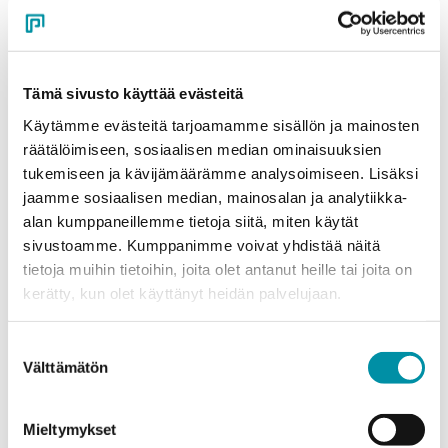
2.96 kgm
Compatible profiles
J15684
Tämä sivusto käyttää evästeitä
J07139
J07435
Käytämme evästeitä tarjoamamme sisällön ja mainosten
J07831
räätälöimiseen, sosiaalisen median ominaisuuksien
J15041
tukemiseen ja kävijämäärämme analysoimiseen. Lisäksi
J15658
jaamme sosiaalisen median, mainosalan ja analytiikka-
J07136
alan kumppaneillemme tietoja siitä, miten käytät
J07575
sivustoamme. Kumppanimme voivat yhdistää näitä
and 25 mm end sections
tietoja muihin tietoihin, joita olet antanut heille tai joita on
Read more
kerätty, kun olet käyttänyt heidän palvelujaan.
Suostumuksen
J15460 – 25 mm Lower
Välttämätön
valinta
section
2.65 kgm
Mieltymykset