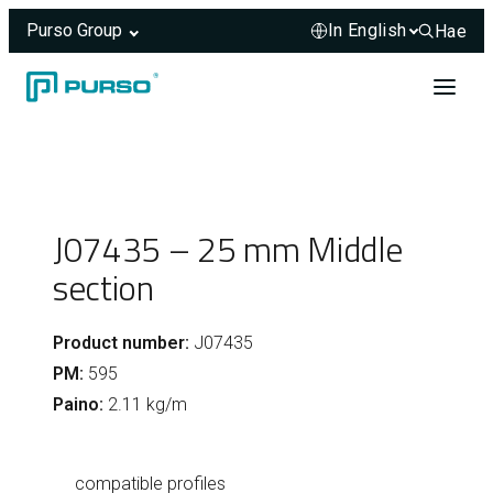
Purso Group
Hae
Hae sivus
Skip to content
Header rendered server-side.
J07435 – 25 mm Middle
section
Product number:
J07435
PM:
595
Paino:
2.11 kg/m
compatible profiles