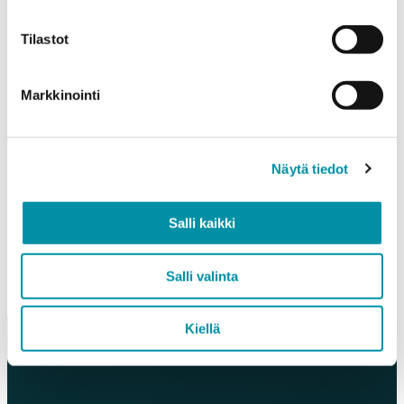
Compatible profiles
J15684
Tilastot
J07139
J07435
J07831
Markkinointi
J15041
J15658
J07136
J07575
Näytä tiedot
and 25 mm end sections
Read more
Salli kaikki
Salli valinta
Kiellä