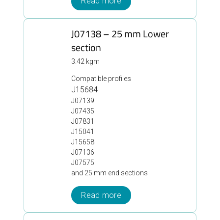
Read more
J07138 – 25 mm Lower
section
3.42 kgm
Compatible profiles
J15684
J07139
J07435
J07831
J15041
J15658
J07136
J07575
and 25 mm end sections
Read more