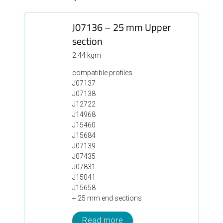
J07136 – 25 mm Upper
section
2.44 kgm
compatible profiles
J07137
J07138
J12722
J14968
J15460
J15684
J07139
J07435
J07831
J15041
J15658
+ 25 mm end sections
Read more