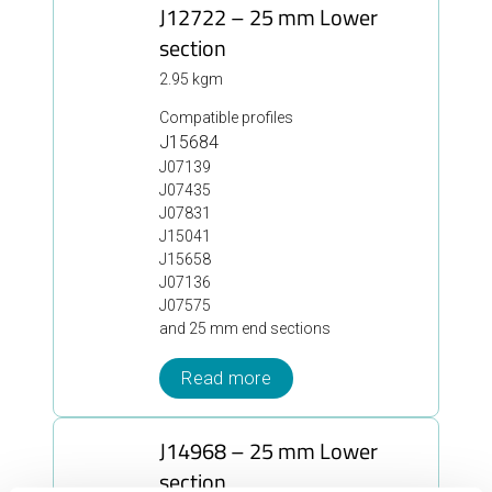
J12722 – 25 mm Lower
section
2.95 kgm
Compatible profiles
J15684
J07139
J07435
J07831
J15041
J15658
J07136
J07575
and 25 mm end sections
Read more
J14968 – 25 mm Lower
section