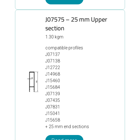
J07575 – 25 mm Upper
section
1.30 kgm
compatible profiles
J07137
J07138
J12722
J14968
J15460
J15684
J07139
J07435
J07831
J15041
J15658
+ 25 mm end sections