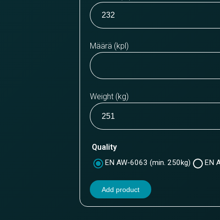
Määrä (kpl)
Weight (kg)
Quality
EN AW-6063 (min. 250kg)
EN A
Add product