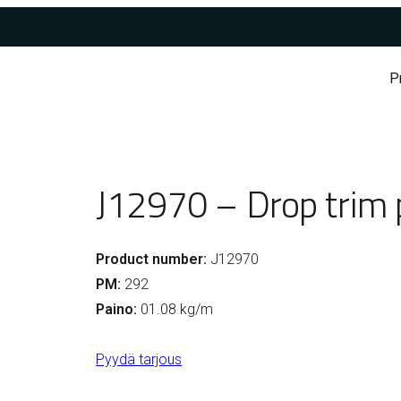
P
J12970 – Drop trim p
Product number:
J12970
PM:
292
Paino:
01.08 kg/m
Pyydä tarjous