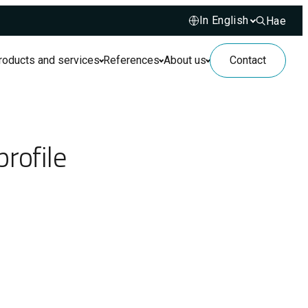
Hae
Hae sivusto
roducts and services
References
About us
Contact
rofile