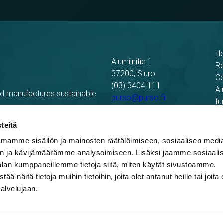
H
Alumiinitie 1
R
37200, Siuro
C
(03) 3404 111
Al
nd manufactures sustainable
purso@purso.fi
fu
Bu
Billing information
El
teitä
mamme sisällön ja mainosten räätälöimiseen, sosiaalisen medi
n ja kävijämäärämme analysoimiseen. Lisäksi jaamme sosiaali
alan kumppaneillemme tietoja siitä, miten käytät sivustoamme.
näitä tietoja muihin tietoihin, joita olet antanut heille tai joita 
palvelujaan.
ing