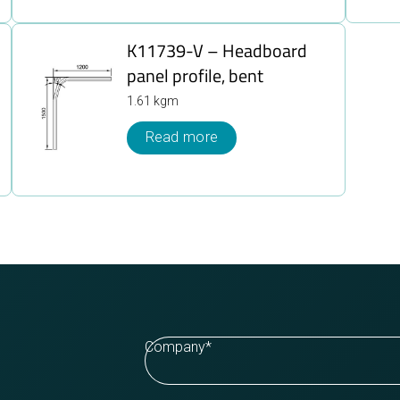
K11739-V – Headboard
panel profile, bent
1.61 kgm
Read more
Company
*