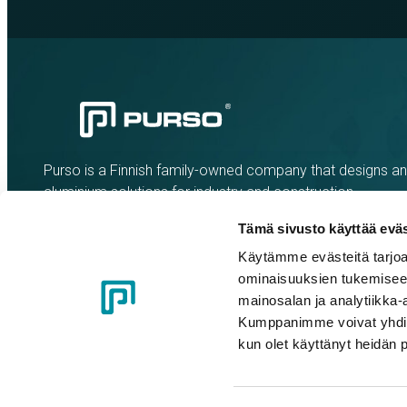
Purso is a Finnish family-owned company that designs a
aluminium solutions for industry and construction.
Tämä sivusto käyttää eväs
Käytämme evästeitä tarjoa
ominaisuuksien tukemisee
mainosalan ja analytiikka-
Kumppanimme voivat yhdistää 
kun olet käyttänyt heidän 
Cookie policy
Privacy policy
Code of Conduct
Whistleblow