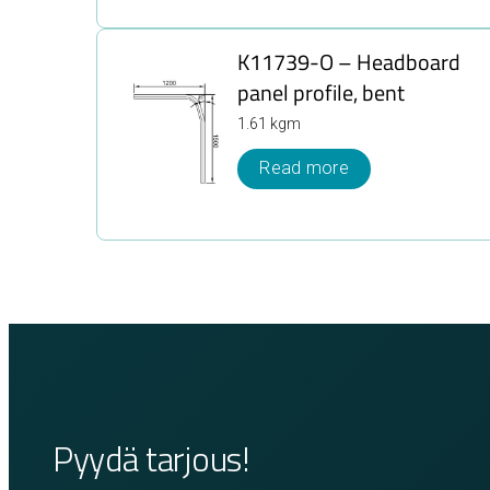
K11739-O – Headboard
panel profile, bent
1.61 kgm
Read more
Pyydä tarjous!