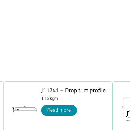
J11741 – Drop trim profile
1.16 kgm
Read more