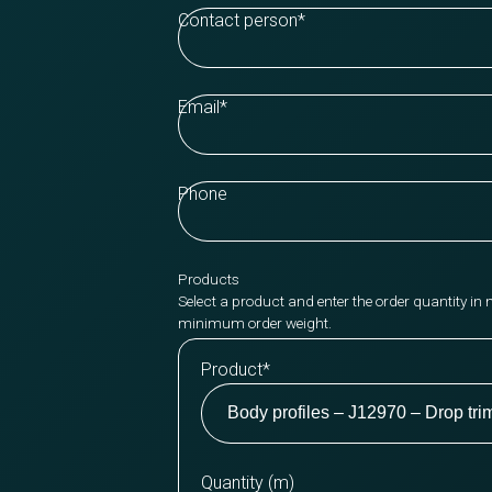
Contact person
*
Email
*
Phone
Products
Select a product and enter the order quantity in 
minimum order weight.
Product
*
Quantity (m)