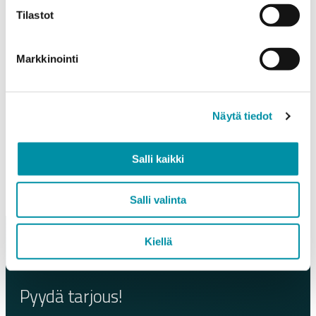
J07139
Tilastot
J07435
J07831
J15041
Markkinointi
J15658
J07136
J07575
and 25 mm end sections
Näytä tiedot
Read more
Salli kaikki
Salli valinta
Kiellä
Pyydä tarjous!