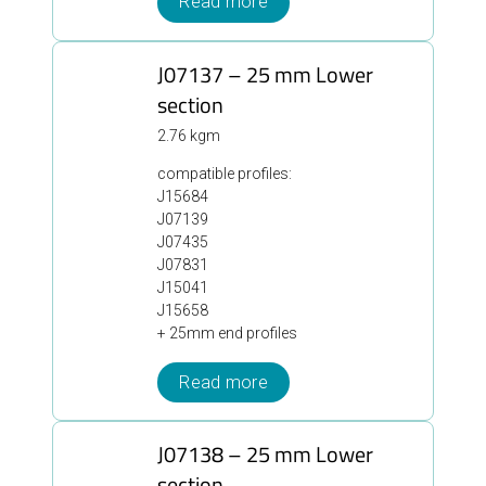
Read more
J07137 – 25 mm Lower
section
2.76 kgm
compatible profiles:
J15684
J07139
J07435
J07831
J15041
J15658
+ 25mm end profiles
Read more
J07138 – 25 mm Lower
section