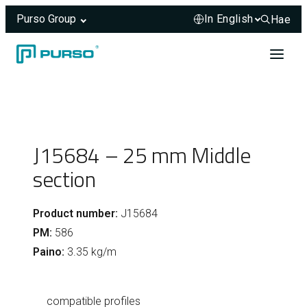
Purso Group
Hae
Hae sivus
Skip to content
Header rendered server-side.
J15684 – 25 mm Middle
section
Product number:
J15684
PM:
586
Paino:
3.35 kg/m
compatible profiles