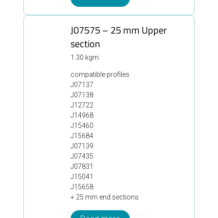
J07575 – 25 mm Upper
section
1.30 kgm
compatible profiles
J07137
J07138
J12722
J14968
J15460
J15684
J07139
J07435
J07831
J15041
J15658
+ 25 mm end sections