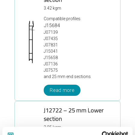
3.42 kgm
Compatible profiles
J15684
J07139
J07435
J07831
J15041
J15658
J07136
J07575
and 25 mm end sections
Read more
J12722 – 25 mm Lower
section
2.95 kgm