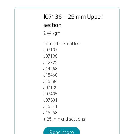
J07136 – 25 mm Upper
section
2.44 kgm
compatible profiles
J07137
J07138
J12722
J14968
J15460
J15684
J07139
J07435
J07831
J15041
J15658
+ 25 mm end sections
Read more