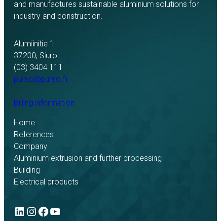
and manufactures sustainable aluminium solutions for
industry and construction.
Alumiinitie 1
37200, Siuro
(03) 3404 111
purso@purso.fi
Billing information
Home
References
Company
Aluminium extrusion and further processing
Building
Electrical products
LinkedIn
Instagram
Facebook
YouTube