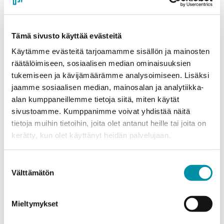
Compatible profiles
J15684
J07139
Tämä sivusto käyttää evästeitä
J07435
J07831
Käytämme evästeitä tarjoamamme sisällön ja mainosten
J15041
räätälöimiseen, sosiaalisen median ominaisuuksien
J15658
tukemiseen ja kävijämäärämme analysoimiseen. Lisäksi
J07136
jaamme sosiaalisen median, mainosalan ja analytiikka-
J07575
alan kumppaneillemme tietoja siitä, miten käytät
and 25 mm end sections
sivustoamme. Kumppanimme voivat yhdistää näitä
Read more
tietoja muihin tietoihin, joita olet antanut heille tai joita on
kerätty, kun olet käyttänyt heidän palvelujaan.
J14968 – 25 mm Lower
Suostumuksen
section
Välttämätön
valinta
2.96 kgm
Compatible profiles
Mieltymykset
J15684