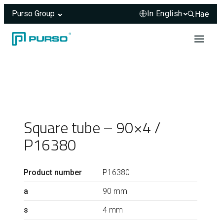
Purso Group
Hae
Hae sivus
Skip to content
Header rendered server-side.
Square tube – 90×4 /
P16380
Product number
P16380
a
90 mm
s
4 mm