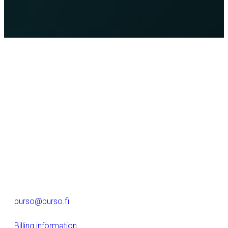
Purso is a Finnish family-owned company that designs
and manufactures sustainable aluminium solutions for
industry and construction.
Alumiinitie 1
37200, Siuro
(03) 3404 111
purso@purso.fi
Billing information