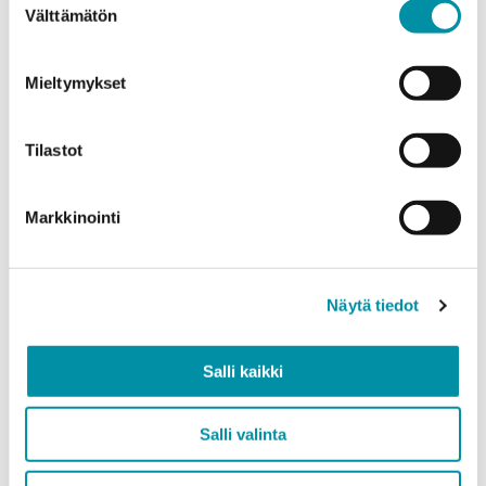
Välttämätön
valinta
Mieltymykset
Quantity (m)
Tilastot
Weight (kg)
Markkinointi
Näytä tiedot
Quality
EN AW-6063 (min. 250kg)
Salli kaikki
EN AW-6082 (min. 500kg)
Add product
Salli valinta