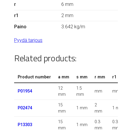
r
6 mm
r1
2 mm
Paino
3.642 kg/m
Pyydä tarjous
Related products:
Product number
a mm
s mm
r mm
r1 mm
12
1.5
P01954
mm
mm
mm
mm
15
2
P02474
1 mm
1 mm
mm
mm
15
0.3
0.3
P13303
1 mm
mm
mm
mm