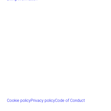
Home
References
Company
Aluminium extrusion and further processing
Building
Electrical products
LinkedIn
Instagram
Facebook
YouTube
Cookie policy
Privacy policy
Code of Conduct