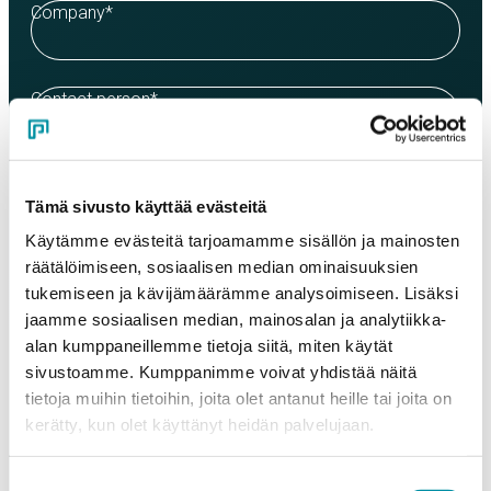
Company
*
Contact person
*
Email
*
Tämä sivusto käyttää evästeitä
Käytämme evästeitä tarjoamamme sisällön ja mainosten
räätälöimiseen, sosiaalisen median ominaisuuksien
Phone
tukemiseen ja kävijämäärämme analysoimiseen. Lisäksi
jaamme sosiaalisen median, mainosalan ja analytiikka-
alan kumppaneillemme tietoja siitä, miten käytät
Products
sivustoamme. Kumppanimme voivat yhdistää näitä
Select a product and enter the order quantity in meters. Please
tietoja muihin tietoihin, joita olet antanut heille tai joita on
note that the selected quality determines the minimum order
weight.
kerätty, kun olet käyttänyt heidän palvelujaan.
Product
*
Suostumuksen