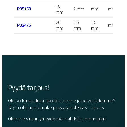
18
P05158
2 mm
mm
mm
mm
20
1.5
1.5
P02475
mm
mm
mm
mm
Pyydä tarjous!
Oletko kiinnostunut tuotteistamme ja palveluistamme?
Täytä oheinen lomake ja pyydä rohkeasti tarjous.
Olemme sinuun yhteydessä mahdollisimman pian!