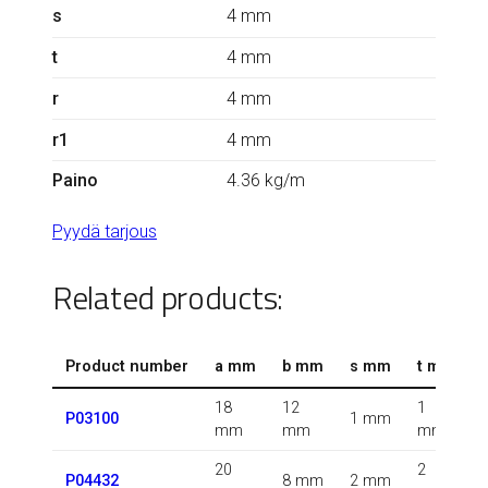
s
4 mm
t
4 mm
r
4 mm
r1
4 mm
Paino
4.36 kg/m
Pyydä tarjous
Related products:
Product number
a mm
b mm
s mm
t mm
18
12
1
1
P03100
1 mm
mm
mm
mm
20
2
0
P04432
8 mm
2 mm