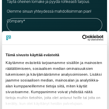
Täytä oheinen lomake ja pyydä rohkeasti tarjous.
Olemme sinuun yhteydessä mahdollisimman pian!
Company
*
Contact person
*
Tämä sivusto käyttää evästeitä
Email
*
Käytämme evästeitä tarjoamamme sisällön ja mainosten
räätälöimiseen, sosiaalisen median ominaisuuksien
tukemiseen ja kävijämäärämme analysoimiseen. Lisäksi
Phone
jaamme sosiaalisen median, mainosalan ja analytiikka-
alan kumppaneillemme tietoja siitä, miten käytät
sivustoamme. Kumppanimme voivat yhdistää näitä
tietoja muihin tietoihin, joita olet antanut heille tai joita on
Products
Select a product and enter the order quantity in meters. Please
kerätty, kun olet käyttänyt heidän palvelujaan.
note that the selected quality determines the minimum order