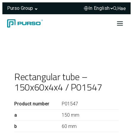
Purso Group
Hae
Hae sivus
Skip to content
Header rendered server-side.
Rectangular tube –
150x60x4x4 / P01547
Product number
P01547
a
150 mm
b
60 mm