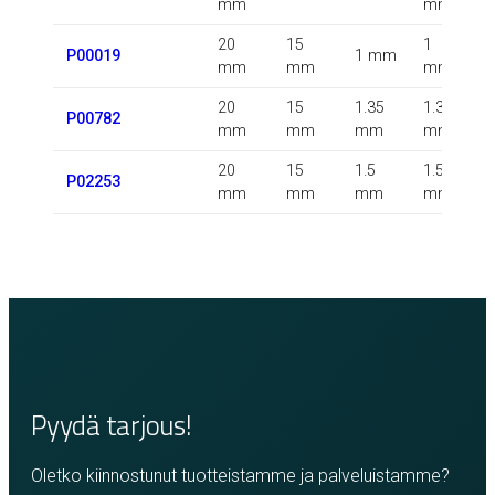
mm
mm
20
15
1
P00019
1 mm
mm
mm
mm
20
15
1.35
1.35
0
P00782
mm
mm
mm
mm
20
15
1.5
1.5
P02253
mm
mm
mm
mm
Pyydä tarjous!
Oletko kiinnostunut tuotteistamme ja palveluistamme?