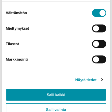
weight.
Suostumuksen
Välttämätön
Product
*
valinta
Mieltymykset
Quantity (m)
Tilastot
Markkinointi
Weight (kg)
Näytä tiedot
Quality
Salli kaikki
EN AW-6063 (min. 250kg)
EN AW-6082 (min. 500kg)
Salli valinta