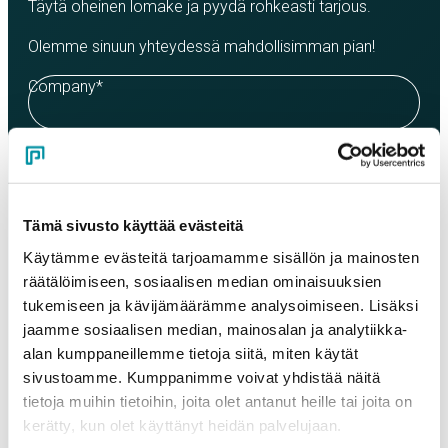
Täytä oheinen lomake ja pyydä rohkeasti tarjous.
Olemme sinuun yhteydessä mahdollisimman pian!
Company
*
Contact person
*
Tämä sivusto käyttää evästeitä
Email
*
Käytämme evästeitä tarjoamamme sisällön ja mainosten
räätälöimiseen, sosiaalisen median ominaisuuksien
tukemiseen ja kävijämäärämme analysoimiseen. Lisäksi
Phone
jaamme sosiaalisen median, mainosalan ja analytiikka-
alan kumppaneillemme tietoja siitä, miten käytät
sivustoamme. Kumppanimme voivat yhdistää näitä
tietoja muihin tietoihin, joita olet antanut heille tai joita on
Products
Select a product and enter the order quantity in meters. Please
kerätty, kun olet käyttänyt heidän palvelujaan.
note that the selected quality determines the minimum order