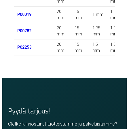
mm
mm
20
15
1
P00019
1 mm
mm
mm
mm
20
15
1.35
1.35
0
P00782
mm
mm
mm
mm
20
15
1.5
1.5
P02253
mm
mm
mm
mm
Pyydä tarjous!
Oletko kiinnostunut tuotteistamme ja palveluistamme?