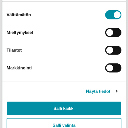
weight.
Suostumuksen
Välttämätön
Product
*
valinta
Mieltymykset
Quantity (m)
Tilastot
Markkinointi
Weight (kg)
Näytä tiedot
Quality
Salli kaikki
EN AW-6063 (min. 250kg)
EN AW-6082 (min. 500kg)
Salli valinta