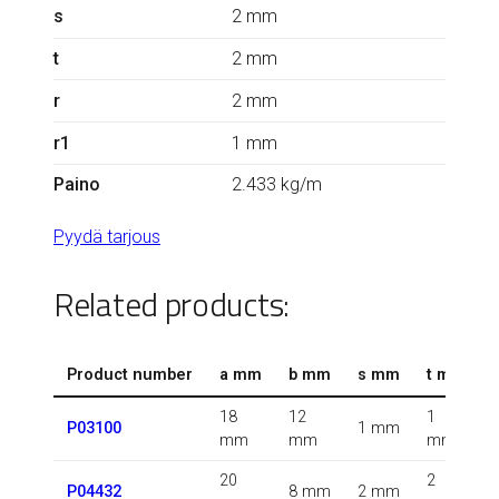
s
2 mm
t
2 mm
r
2 mm
r1
1 mm
Paino
2.433 kg/m
Pyydä tarjous
Related products:
Product number
a mm
b mm
s mm
t mm
18
12
1
1
P03100
1 mm
mm
mm
mm
20
2
0
P04432
8 mm
2 mm