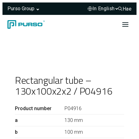
Purso Group
Hae
Hae sivus
Skip to content
Header rendered server-side.
Rectangular tube –
130x100x2x2 / P04916
Product number
P04916
a
130 mm
b
100 mm