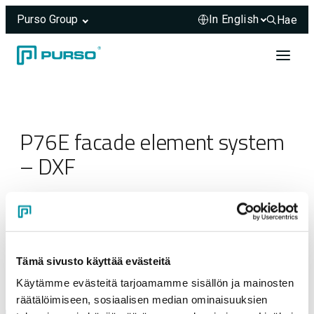
Purso Group
Hae
Hae sivus
Skip to content
Header rendered server-side.
P76E facade element system
– DXF
27.05.2025
Tämä sivusto käyttää evästeitä
Käytämme evästeitä tarjoamamme sisällön ja mainosten
räätälöimiseen, sosiaalisen median ominaisuuksien