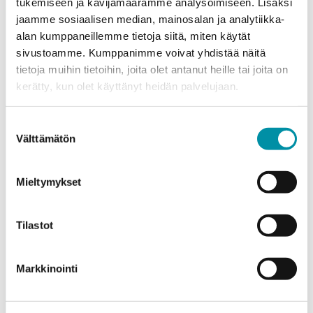
tukemiseen ja kävijämäärämme analysoimiseen. Lisäksi
jaamme sosiaalisen median, mainosalan ja analytiikka-
alan kumppaneillemme tietoja siitä, miten käytät
sivustoamme. Kumppanimme voivat yhdistää näitä
tietoja muihin tietoihin, joita olet antanut heille tai joita on
kerätty, kun olet käyttänyt heidän palvelujaan.
Purso is a Finnish family-owned company that designs
and manufactures sustainable aluminium solutions for
Suostumuksen
industry and construction.
Välttämätön
valinta
Alumiinitie 1
Mieltymykset
37200, Siuro
(03) 3404 111
purso@purso.fi
Tilastot
Billing information
Markkinointi
Home
References