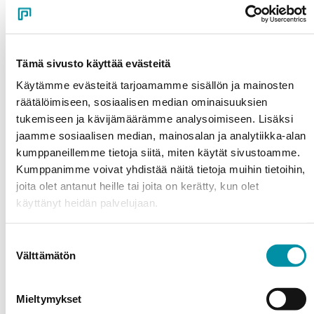
Vain 132,5
Min. slat spacing
mm
Tämä sivusto käyttää evästeitä
Total depth with mounting
55 mm
profile
Käytämme evästeitä tarjoamamme sisällön ja mainosten
räätälöimiseen, sosiaalisen median ominaisuuksien
Max. allowable span
1 600 mm
tukemiseen ja kävijämäärämme analysoimiseen. Lisäksi
jaamme sosiaalisen median, mainosalan ja analytiikka-alan
Surface treatment options
kumppaneillemme tietoja siitä, miten käytät sivustoamme.
Kumppanimme voivat yhdistää näitä tietoja muihin tietoihin,
joita olet antanut heille tai joita on kerätty, kun olet
Powder coating
käyttänyt heidän palvelujaan.
Powder coating creates an exceptionally durable
Suostumuksen
painted surface. You can freely choose the colour
Välttämätön
valinta
shade and gloss level according to your preferences. At
Purso’s in-house powder coating facility, various
Mieltymykset
textured and pearlescent effects can also be achieved.