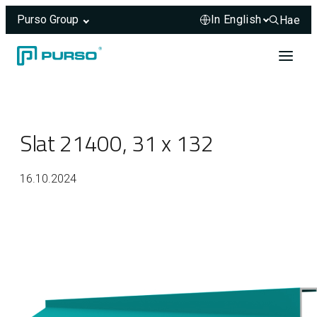
Purso Group
Hae
Hae sivus
Skip to content
Header rendered server-side.
Slat 21400, 31 x 132
16.10.2024