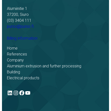
Alumiinitie 1
37200, Siuro
(03) 3404 111
purso@purso.fi
Billing information
Home
References
Company
Aluminium extrusion and further processing
Building
Electrical products
LinkedIn
Instagram
Facebook
YouTube